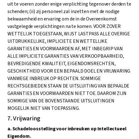
uit te voeren zonder enige verplichting tegenover derden te
schenden; (ii) zij personeel zal inzetten met de nodige
bekwaamheid en ervaring om de in de Overeenkomst
vastgelegde verplichtingen na te komen. VOOR ZOVER
WETTELIJK TOEGESTAAN, WIJST LASTPASS ALLE OVERIGE
UITDRUKKELIJKE, IMPLICIETE EN WETTELIJKE
GARANTIES EN VOORWAARDEN AF, MET INBEGRIP VAN
ALLE IMPLICIETE GARANTIES VAN VERKOOPBAARHEID,
BEVREDIGENDE KWALITEIT, EIGENDOMSRECHTEN,
GESCHIKTHEID VOOR EEN BEPAALD DOEL EN VRIJWARING
VANWEGE INBREUK OP RECHTEN. SOMMIGE
RECHTSGEBIEDEN STAAN DE UITSLUITING VAN BEPAALDE
GARANTIES EN VOORWAARDEN NIET TOE. DAAROM ZIJN
SOMMIGE VAN DE BOVENSTAANDE UITSLUITINGEN
MOGELIJK NIET VAN TOEPASSING.
7. Vrijwaring
a. Schadeloosstelling voor inbreuken op Intellectueel
Eigendom.