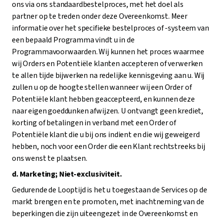
ons via ons standaardbestelproces, met het doel als
partner op te treden onder deze Overeenkomst. Meer
informatie over het specifieke bestelproces of -systeem van
een bepaald Programma vindt u in de
Programmavoorwaarden. Wij kunnen het proces waarmee
wij Orders en Potentiële klanten accepteren of verwerken
te allen tijde bijwerken na redelijke kennisgeving aan u. Wij
zullen u op de hoogte stellen wanneer wij een Order of
Potentiële klant hebben geaccepteerd, en kunnen deze
naar eigen goeddunken afwijzen. U ontvangt geen krediet,
korting of betalingen in verband met een Order of
Potentiële klant die u bij ons indient en die wij geweigerd
hebben, noch voor een Order die een Klant rechtstreeks bij
ons wenst te plaatsen.
d. Marketing; Niet-exclusiviteit.
Gedurende de Looptijd is het u toegestaan de Services op de
markt brengen en te promoten, met inachtneming van de
beperkingen die zijn uiteengezet in de Overeenkomst en