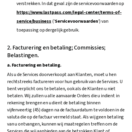
verstrekken. In dat geval zijn de servicevoorwaarden op
https://www.lastpass.com/legal-center/terms-of-
service/business
('
Servicevoorwaarden
') van
toepassing op dergelijk gebruik.
2. Facturering en betaling; Commissies;
Belastingen.
a. Facturering en betaling.
Als u de Services doorverkoopt aan Klanten, moet u hen
rechtstreeks factureren voor hun gebruik van de Services. U
bent verplicht ons te betalen, ook als de Klanten u niet
betalen. Wij zullen u alle aanvaarde Orders die u indient in
rekening brengen en u dient de betaling binnen
vijfenveertig (45) dagen na de factuurdatum te voldoen in de
valuta die op de factuur vermeld staat. Als wij geen betaling
van u ontvangen, kunnen wij maatregelen treffen om de
Services die wij aanbieden aan de betrokken Klant of