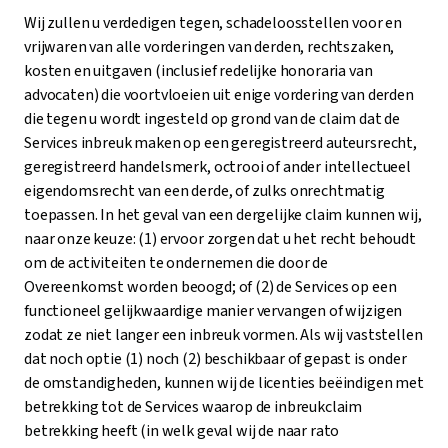
Wij zullen u verdedigen tegen, schadeloosstellen voor en
vrijwaren van alle vorderingen van derden, rechtszaken,
kosten en uitgaven (inclusief redelijke honoraria van
advocaten) die voortvloeien uit enige vordering van derden
die tegen u wordt ingesteld op grond van de claim dat de
Services inbreuk maken op een geregistreerd auteursrecht,
geregistreerd handelsmerk, octrooi of ander intellectueel
eigendomsrecht van een derde, of zulks onrechtmatig
toepassen. In het geval van een dergelijke claim kunnen wij,
naar onze keuze: (1) ervoor zorgen dat u het recht behoudt
om de activiteiten te ondernemen die door de
Overeenkomst worden beoogd; of (2) de Services op een
functioneel gelijkwaardige manier vervangen of wijzigen
zodat ze niet langer een inbreuk vormen. Als wij vaststellen
dat noch optie (1) noch (2) beschikbaar of gepast is onder
de omstandigheden, kunnen wij de licenties beëindigen met
betrekking tot de Services waarop de inbreukclaim
betrekking heeft (in welk geval wij de naar rato