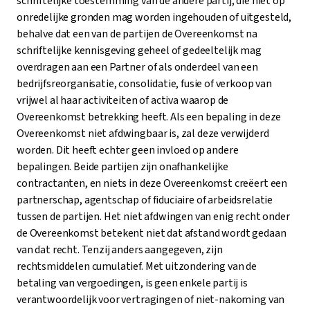
schriftelijke toestemming van de andere partij, die niet op
onredelijke gronden mag worden ingehouden of uitgesteld,
behalve dat een van de partijen de Overeenkomst na
schriftelijke kennisgeving geheel of gedeeltelijk mag
overdragen aan een Partner of als onderdeel van een
bedrijfsreorganisatie, consolidatie, fusie of verkoop van
vrijwel al haar activiteiten of activa waarop de
Overeenkomst betrekking heeft. Als een bepaling in deze
Overeenkomst niet afdwingbaar is, zal deze verwijderd
worden. Dit heeft echter geen invloed op andere
bepalingen. Beide partijen zijn onafhankelijke
contractanten, en niets in deze Overeenkomst creëert een
partnerschap, agentschap of fiduciaire of arbeidsrelatie
tussen de partijen. Het niet afdwingen van enig recht onder
de Overeenkomst betekent niet dat afstand wordt gedaan
van dat recht. Tenzij anders aangegeven, zijn
rechtsmiddelen cumulatief. Met uitzondering van de
betaling van vergoedingen, is geen enkele partij is
verantwoordelijk voor vertragingen of niet-nakoming van