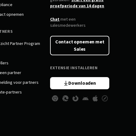
gebruiken?
Start een gratis
liance
proefperiode van 14 dagen
act opnemen
Chat
met een
salesmedewerkers
TNERS
Contact opnemen met
zicht Partner Program
Sales
llers
EXTENSIE INSTALLEREN
 een partner
elding voor partners
Downloaden
iate-partners