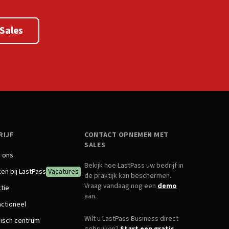
Sales
RIJF
CONTACT OPNEMEN MET
SALES
 ons
Bekijk hoe LastPass uw bedrijf in
en bij LastPass
Vacatures
de praktijk kan beschermen.
Vraag vandaag nog een
demo
ctie
aan.
ctioneel
Wilt u LastPass Business direct
disch centrum