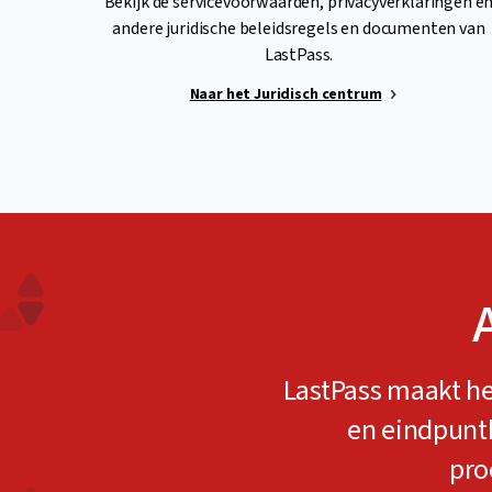
Bekijk de servicevoorwaarden, privacyverklaringen e
andere juridische beleidsregels en documenten van
LastPass.
Naar het Juridisch centrum
LastPass maakt 
en eindpuntb
pro