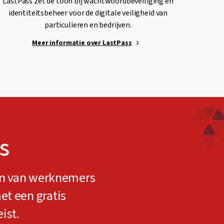
LastPass zet de toon bij wachtwoordbeveiliging en
identiteitsbeheer voor de digitale veiligheid van
particulieren en bedrijven.
Meer informatie over LastPass
s
n van werknemers
et een gratis
ist.