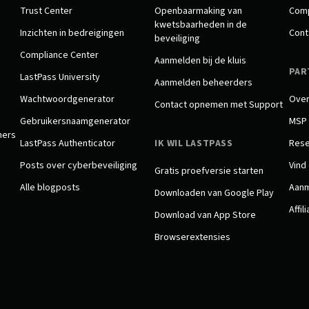
Trust Center
Openbaarmaking van
Comp
kwetsbaarheden in de
Inzichten in bedreigingen
Cont
beveiliging
Compliance Center
Aanmelden bij de kluis
PAR
LastPass University
Aanmelden beheerders
Wachtwoordgenerator
Over
Contact opnemen met Support
Gebruikersnaamgenerator
MSP
ners
LastPass Authenticator
IK WIL LASTPASS
Rese
Posts over cyberbeveiliging
Vind
Gratis proefversie starten
Alle blogposts
Aanm
Downloaden van Google Play
Affil
Download van App Store
Browserextensies