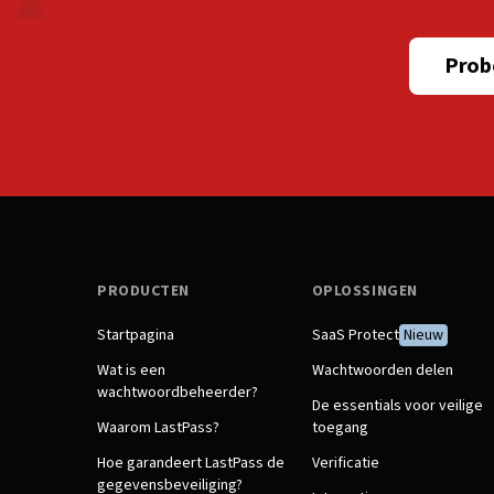
Prob
PRODUCTEN
OPLOSSINGEN
Startpagina
SaaS Protect
Nieuw
Wat is een
Wachtwoorden delen
wachtwoordbeheerder?
De essentials voor veilige
Waarom LastPass?
toegang
Hoe garandeert LastPass de
Verificatie
gegevensbeveiliging?