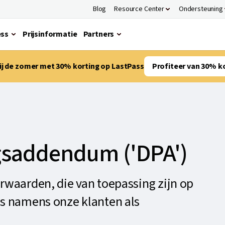
Blog
Resource Center
Ondersteuning
ess
Prijsinformatie
Partners
bij de zomer met 30% korting op LastPass
Profiteer van 30% k
saddendum ('DPA')
waarden, die van toepassing zijn op
s namens onze klanten als