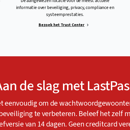
n
De aangewezen locatie voor de meest actuele
informatie over beveiliging, privacy, compliance en
systeemprestaties.
Bezoek het Trust Center
Aan de slag met LastPas
het eenvoudig om de wachtwoordgewoonte
eveiliging te verbeteren. Beleef het zelf m
efversie van 14 dagen. Geen creditcard vere