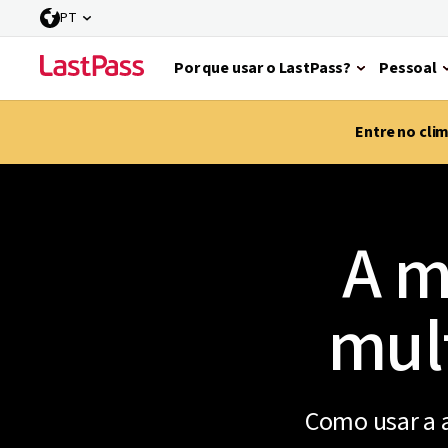
PT
Por que usar o LastPass?
Pessoal
Entre no cli
A m
mult
Como usar a a