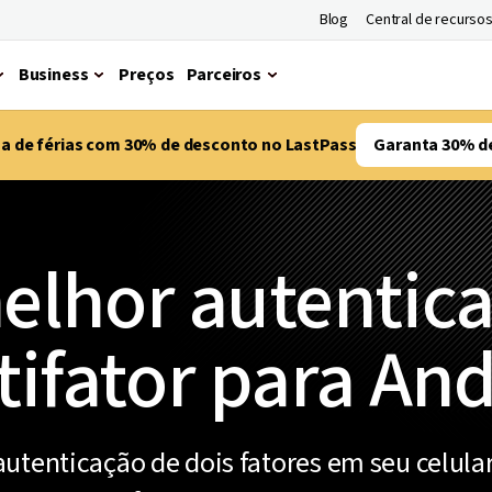
Blog
Central de recurso
Business
Preços
Parceiros
ma de férias com 30% de desconto no LastPass
Garanta 30% d
elhor autentic
ifator para An
utenticação de dois fatores em seu celula