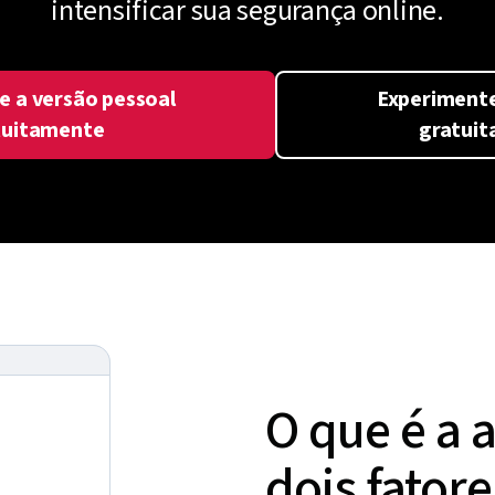
intensificar sua segurança online.
e a versão pessoal
Experimente
tuitamente
gratui
O que é a 
dois fatore