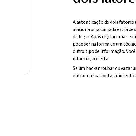
A autenticação de dois fatores 
adiciona uma camada extra de s
de login. Após digitar uma sen
pode ser na forma de um códig
outro tipo de informação. Você
informação certa.
Se um hacker roubar ou vazar u
entrar na sua conta, a autentic