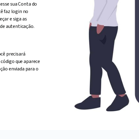
acesse sua Conta do
ê faz login no
çar e siga as
 de autenticação.
cê precisará
o código que aparece
ção enviada para o