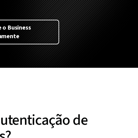
 o Business
tamente
autenticação de
s?