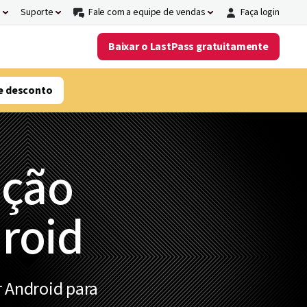
s
Suporte
Fale com a equipe de vendas
Faça login
Baixar o LastPass gratuitamente
e desconto
ação
droid
r Android para