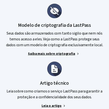
e ISO/IEC 27001:2013.
Auditorias e testes de invasão
: contratamos
empresas independentes de segurança reconhecidas
internacionalmente para conduzir auditorias e testes
Modelo de criptografia da LastPass
de rotina nos serviços e na infraestrutura do LastPass.
Seus dados são armazenados com tanto sigilo que nem nós
Programa de relato de bugs
:
o LastPass incentiva e
temos acesso a eles. Veja como a LastPass protege seus
firma parcerias com pesquisadores da área de segurança
dados com um modelo de criptografia exclusivamente local.
para garantir melhoria contínua.
Saiba mais sobre criptografia
Artigo técnico
Leia sobre como criamos o serviço LastPass para garantir a
proteção e a confidencialidade dos seus dados.
Leia o artigo