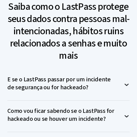
Saiba como o LastPass protege
seus dados contra pessoas mal-
intencionadas, hábitos ruins
relacionados a senhas e muito
mais
E se o LastPass passar por um incidente
de segurança ou for hackeado?
Com nosso
modelo de segurança de
Como vou ficar sabendo se o LastPass for
conhecimento zero
, só você (e mais ninguém!) tem
hackeado ou se houver um incidente?
acesso descriptografado a sua senha mestre, cofre e
dados do cofre. Para garantir que apenas acesso
autorizado seja concedido ao seu cofre, usamos
Por prezar pela transparência em seus