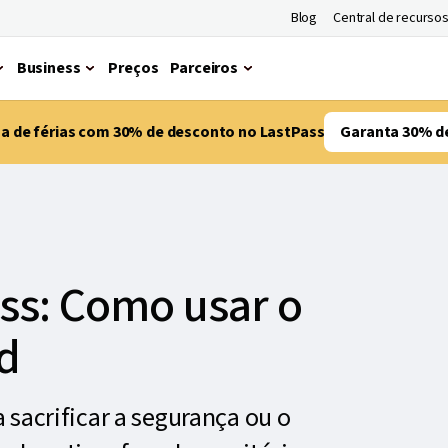
Blog
Central de recurso
Business
Preços
Parceiros
ma de férias com 30% de desconto no LastPass
Garanta 30% d
ss: Como usar o
d
 sacrificar a segurança ou o