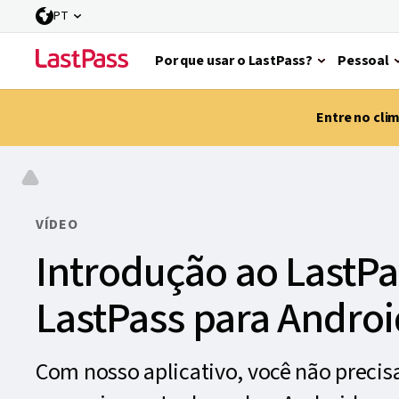
PT
Por que usar o LastPass?
Pessoal
Entre no cli
VÍDEO
Introdução ao LastPa
LastPass para Androi
Com nosso aplicativo, você não precisa