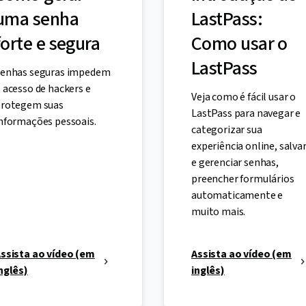
uma senha
LastPass:
forte e segura
Como usar o
LastPass
enhas seguras impedem
 acesso de hackers e
Veja como é fácil usar o
rotegem suas
LastPass para navegar e
nformações pessoais.
categorizar sua
experiência online, salva
e gerenciar senhas,
preencher formulários
automaticamente e
muito mais.
ssista ao vídeo (em
Assista ao vídeo (em
nglês)
inglês)