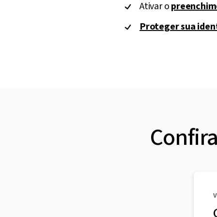
Ativar o
preenchim
Proteger sua iden
Confir