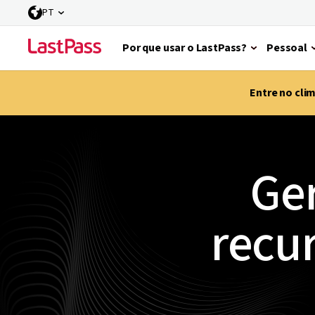
PT
Por que usar o LastPass?
Pessoal
Entre no cli
Ger
recu