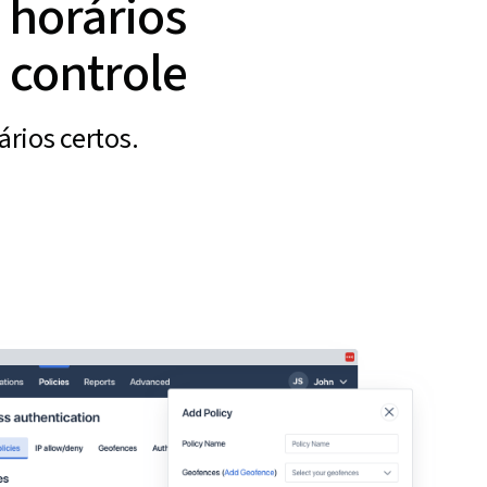
 horários
o controle
rios certos.