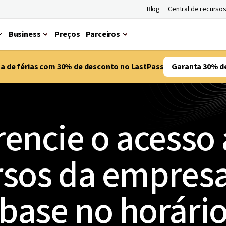
Blog
Central de recurso
Business
Preços
Parceiros
ma de férias com 30% de desconto no LastPass
Garanta 30% d
encie o acesso
rsos da empres
base no horári