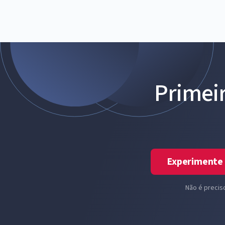
Primei
Experimente 
Não é precis