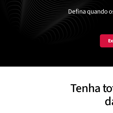
Defina quando os
Ex
Tenha to
d