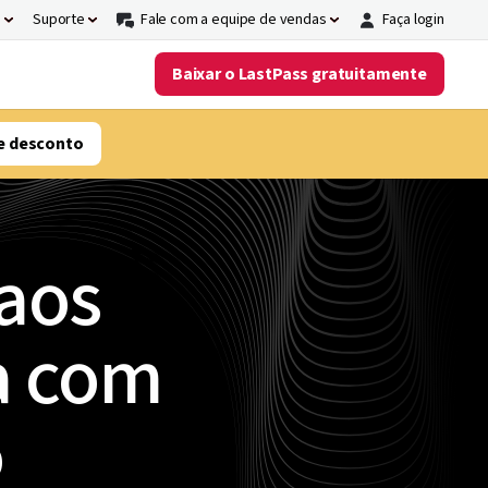
s
Suporte
Fale com a equipe de vendas
Faça login
Baixar o LastPass gratuitamente
e desconto
 aos
a com
o