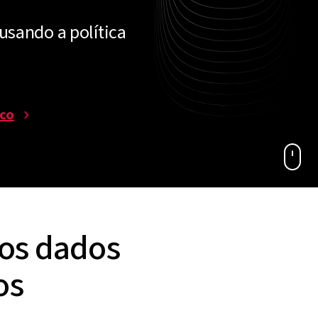
usando a política
sco
 os dados
os