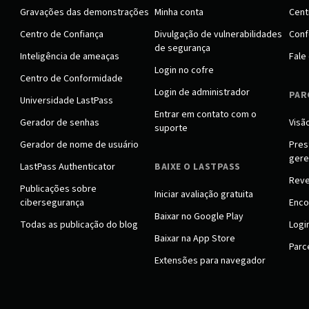
Gravações das demonstrações
Minha conta
Cent
Centro de Confiança
Divulgação de vulnerabilidades
Conf
de segurança
Inteligência de ameaças
Fale
Login no cofre
Centro de Conformidade
Login de administrador
PAR
Universidade LastPass
Entrar em contato com o
Gerador de senhas
Visã
suporte
Gerador de nome de usuário
Pres
gere
LastPass Authenticator
BAIXE O LASTPASS
Rev
Publicações sobre
Iniciar avaliação gratuita
cibersegurança
Enco
Baixar no Google Play
Todas as publicação do blog
Logi
Baixar na App Store
Parce
Extensões para navegador