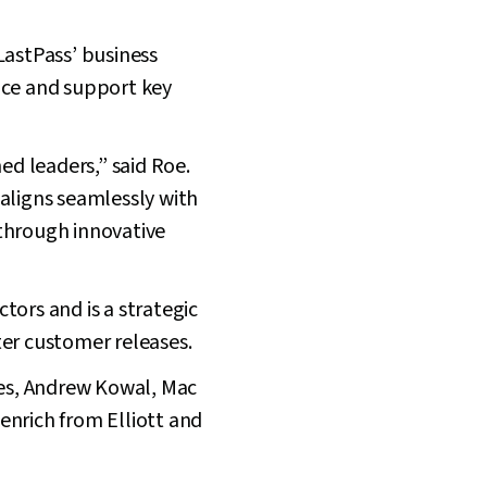
LastPass’ business
ce and support key
ed leaders,” said Roe.
aligns seamlessly with
 through innovative
ctors and is a strategic
ter customer releases.
es, Andrew Kowal, Mac
enrich from Elliott and