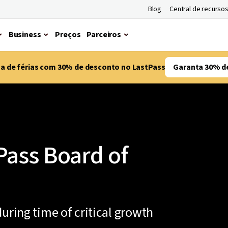
Blog
Central de recurso
Business
Preços
Parceiros
ma de férias com 30% de desconto no LastPass
Garanta 30% d
Pass Board of
uring time of critical growth