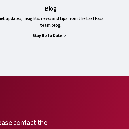
Blog
et updates, insights, news and tips from the LastPass
team blog.
Stay Up to Date
ease contact the