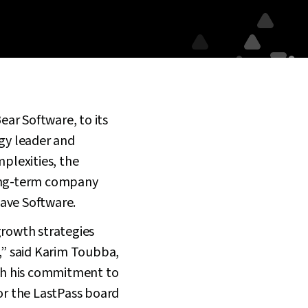
ar Software, to its
ogy leader and
plexities, the
long-term company
Wave Software.
growth strategies
s,” said Karim Toubba,
ith his commitment to
for the LastPass board