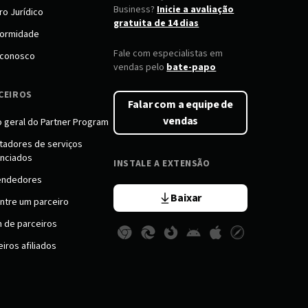
Business?
Inicie a avaliação
ro Jurídico
gratuita de 14 dias
ormidade
Fale com especialistas em
 conosco
vendas pelo
bate-papo
CEIROS
Falar com a equipe de
vendas
o geral do Partner Program
tadores de serviços
nciados
INSTALE A EXTENSÃO
endedores
Baixar
ntre um parceiro
n de parceiros
iros afiliados