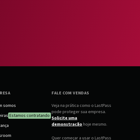
RESA
FALE COM VENDAS
m somos
Veja na prática como o LastPass
pode proteger sua empresa.
eiras
Estamos contratando
Solicite uma
demonstração
hoje mesmo.
rança
sroom
Quer começar a usar o LastPass