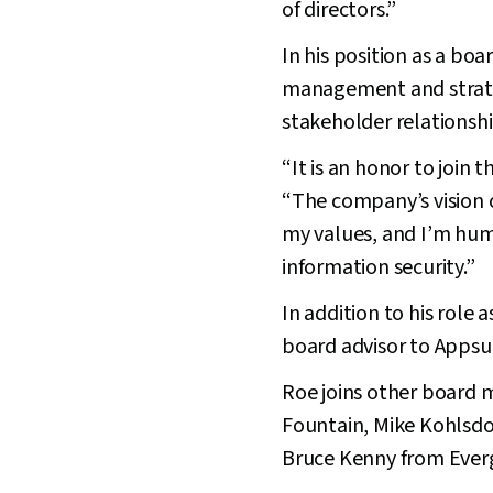
of directors.”
In his position as a bo
management and strate
stakeholder relationshi
“It is an honor to join
“The company’s vision o
my values, and I’m hum
information security.”
In addition to his role 
board advisor to Appsur
Roe joins other board
Fountain, Mike Kohlsdor
Bruce Kenny from Everg