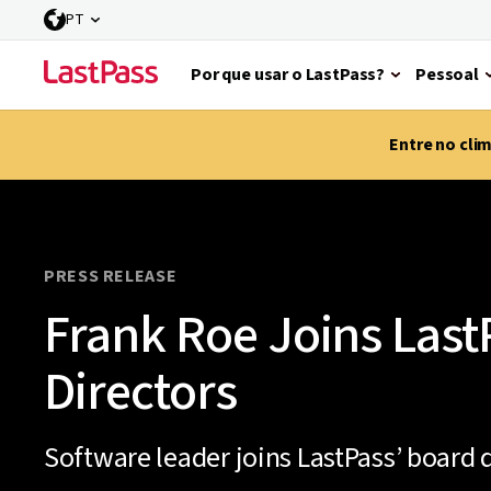
PT
Por que usar o LastPass?
Pessoal
Entre no cli
PRESS RELEASE
Frank Roe Joins Last
Directors
Software leader joins LastPass’ board d