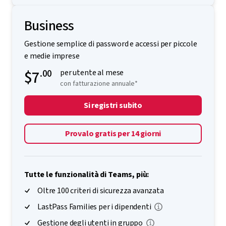
Business
Gestione semplice di password e accessi per piccole
e medie imprese
$7
.00
per utente al mese
con fatturazione annuale*
Si registri subito
Provalo gratis per 14 giorni
Tutte le funzionalità di Teams, più:
Oltre 100 criteri di sicurezza avanzata
LastPass Families per i dipendenti
Gestione degli utenti in gruppo