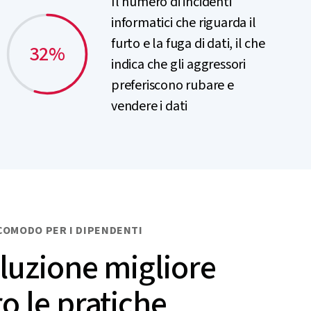
Il numero di incidenti
informatici che riguarda il
furto e la fuga di dati, il che
32%
indica che gli aggressori
preferiscono rubare e
vendere i dati
COMODO PER I DIPENDENTI
luzione migliore
o le pratiche