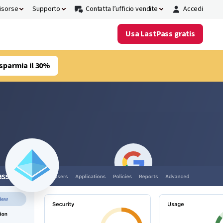
risorse
Supporto
Contatta l’ufficio vendite
Accedi
Usa LastPass gratis
sparmia il 30%