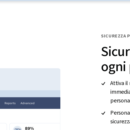
SICUREZZA 
Sicur
ogni
Attiva i
immediat
personal
Personal
sicurezz