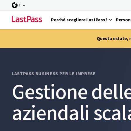
IT
Perché scegliere LastPass?
Person
Questa estate, m
LASTPASS BUSINESS PER LE IMPRESE
Gestione dell
aziendali scal