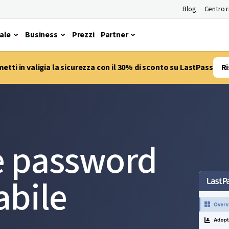
Blog
Centro 
ale
Business
Prezzi
Partner
etti in valigia la sicurezza con il 30% di sconto su LastPass
Ri
e password
abile