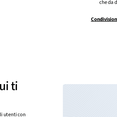
che da d
Condivision
i ti
i utenti con