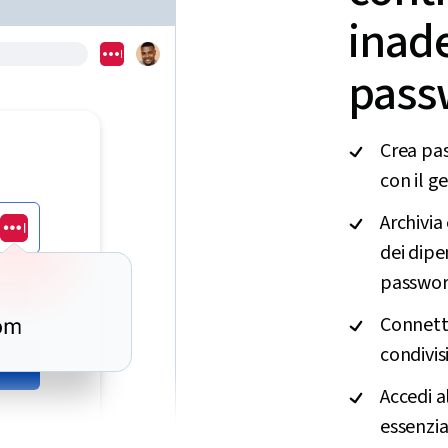
inade
pass
Crea pa
con il g
Archivia
dei dipe
passwor
Connetti
condivis
Accedi a
essenzia