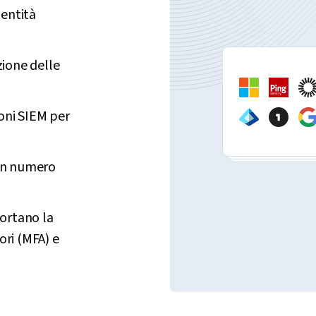
dentità
zione delle
ioni SIEM per
 un numero
ortano la
ori (MFA) e