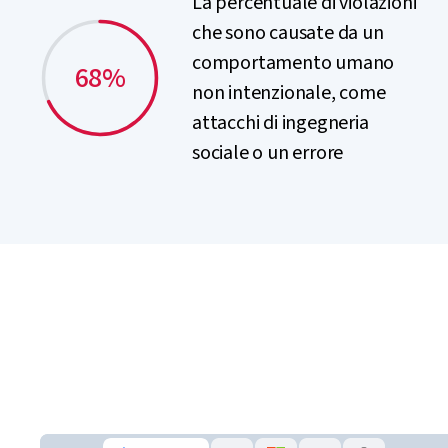
La percentuale di violazioni
che sono causate da un
comportamento umano
68%
non intenzionale, come
attacchi di ingegneria
sociale o un errore