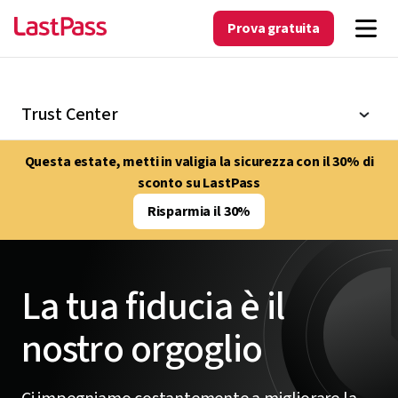
Prova gratuita
Trust Center
Questa estate, metti in valigia la sicurezza con il 30% di
sconto su LastPass
Risparmia il 30%
La tua fiducia è il
nostro orgoglio