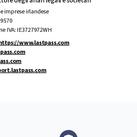
ore degli affari legali e societari
lle imprese irlandese
09570
one IVA: IE3727972WH
https://www.lastpass.com
tpass.com
pass.com
port.lastpass.com