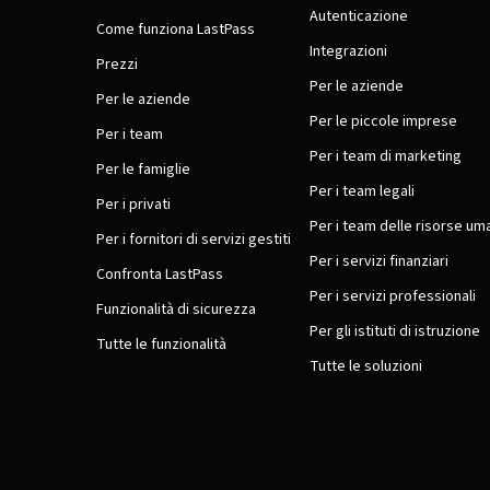
Autenticazione
Come funziona LastPass
Integrazioni
Prezzi
Per le aziende
Per le aziende
Per le piccole imprese
Per i team
Per i team di marketing
Per le famiglie
Per i team legali
Per i privati
Per i team delle risorse um
Per i fornitori di servizi gestiti
Per i servizi finanziari
Confronta LastPass
Per i servizi professionali
Funzionalità di sicurezza
Per gli istituti di istruzione
Tutte le funzionalità
Tutte le soluzioni