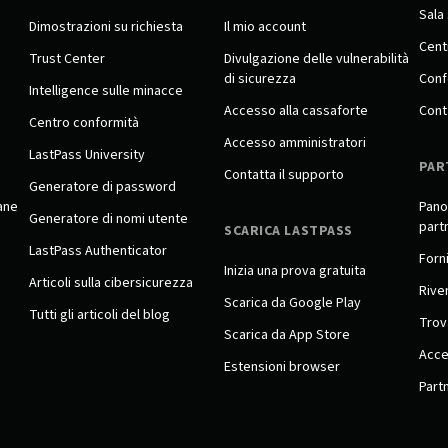
Sala
Dimostrazioni su richiesta
Il mio account
Cent
Trust Center
Divulgazione delle vulnerabilità
di sicurezza
Conf
Intelligence sulle minacce
Accesso alla cassaforte
Cont
Centro conformità
Accesso amministratori
LastPass University
PAR
Contatta il supporto
Generatore di password
ane
Pano
Generatore di nomi utente
part
SCARICA LASTPASS
LastPass Authenticator
Forni
Inizia una prova gratuita
Articoli sulla cibersicurezza
Rive
Scarica da Google Play
Tutti gli articoli del blog
Trov
Scarica da App Store
Acce
Estensioni browser
Partn