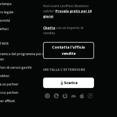
 stampa
Vuoi usare LastPass Business
subito?
Provalo gratis per 14
ro legale
giorni
ormità
Chatta
con un esperto di
attaci
vendita
TNER
Contatta l’ufficio
vendite
ramica del programma per i
ner
tori di servizi gestiti
INSTALLA L’ESTENSIONE
nditori
Scarica
a un partner
sso partner
er affiliati