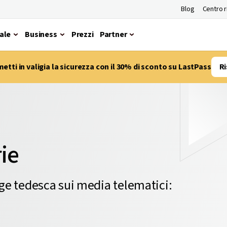
Blog
Centro 
ale
Business
Prezzi
Partner
etti in valigia la sicurezza con il 30% di sconto su LastPass
Ri
ie
egge tedesca sui media telematici: