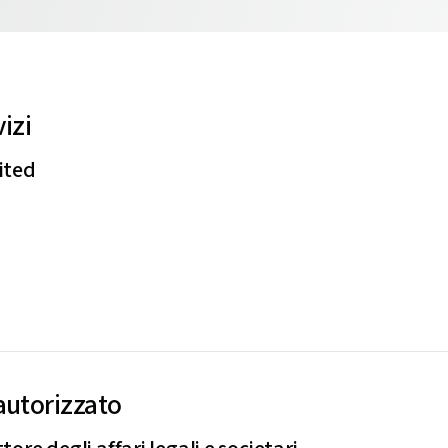
izi
ited
autorizzato