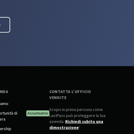
e
ENDA
CONTATTA L’UFFICIO
VENDITE
siamo
Scopri in prima persona come
rtunità di
Assumiamo
LastPass può proteggere la tua
iera
azienda.
Richiedi subito una
dimostrazione
!
ership