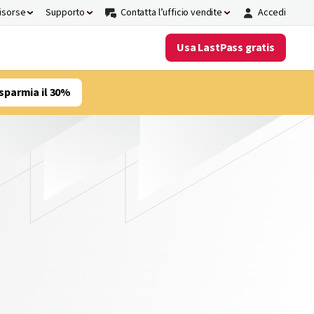
risorse
Supporto
Contatta l’ufficio vendite
Accedi
Usa LastPass gratis
sparmia il 30%