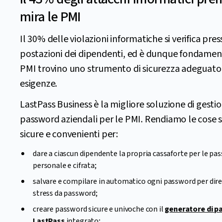
mira le PMI
Il 30% delle violazioni informatiche si verifica pres
postazioni dei dipendenti, ed è dunque fondamen
PMI trovino uno strumento di sicurezza adeguato 
esigenze.
LastPass Business è la migliore soluzione di gesti
password aziendali per le PMI. Rendiamo le cose s
sicure e convenienti per:
dare a ciascun dipendente la propria cassaforte per le pa
personale e cifrata;
salvare e compilare in automatico ogni password per dire
stress da password;
creare password sicure e univoche con il
generatore di p
LastPass
integrato;