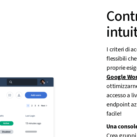
Contr
intuit
I criteri di
flessibili c
proprie esige
Google Wo
ottimizzarne 
accesso a liv
endpoint azi
facile!
Una console
Crea gruppi,