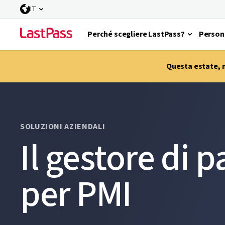
IT
Perché scegliere LastPass?
Person
Questa estate, m
SOLUZIONI AZIENDALI
Il gestore di 
per PMI