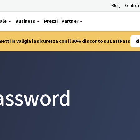
Blog
Centro 
ale
Business
Prezzi
Partner
etti in valigia la sicurezza con il 30% di sconto su LastPass
Ri
password