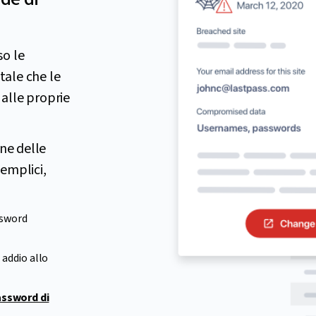
so le
tale che le
alle proprie
one delle
emplici,
ssword
 addio allo
assword di