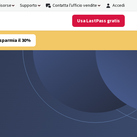
risorse
Supporto
Contatta l’ufficio vendite
Accedi
Usa LastPass gratis
sparmia il 30%