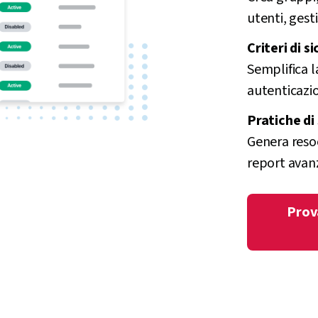
utenti, gesti
Criteri di s
Semplifica l
autenticazio
Pratiche di
Genera resoc
report avanz
Prov