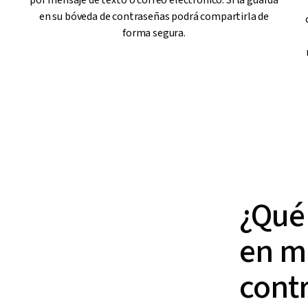
por mensaje de texto o correo electrónico. Si la guarda
ó
en su bóveda de contraseñas podrá compartirla de
forma segura.
¿Qué 
en m
cont