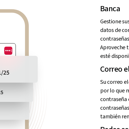
Banca
Gestione su
datos de co
contraseñas 
Aproveche t
esté disponi
Correo e
Su correo el
por lo que m
contraseña 
contraseñas
también ren