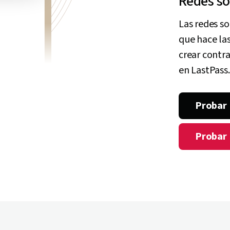
Redes so
Las redes s
que hace las
crear contra
en LastPass.
Probar 
Probar 