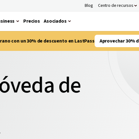
Blog
Centro de recursos
siness
Precios
Asociados
verano con un 30% de descuento en LastPass
Aprovechar 30% d
bóveda de
.