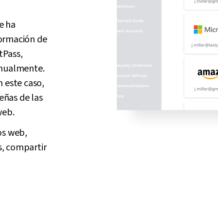
e ha
formación de
tPass,
anualmente.
 este caso,
eñas de las
web.
os web,
s, compartir