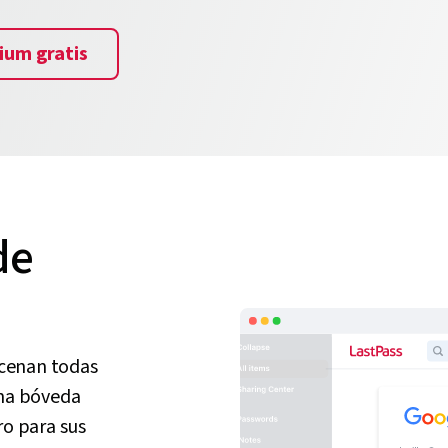
ium gratis
de
acenan todas
una bóveda
ro para sus