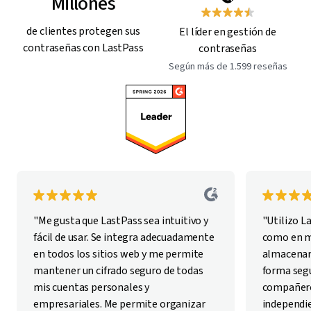
Millones
de clientes protegen sus
El líder en gestión de
contraseñas con LastPass
contraseñas
Según más de 1.599 reseñas
"Me gusta que LastPass sea intuitivo y
"Utilizo L
fácil de usar. Se integra adecuadamente
como en mi
en todos los sitios web y me permite
almacenar
mantener un cifrado seguro de todas
forma segu
mis cuentas personales y
compañero
empresariales. Me permite organizar
independie