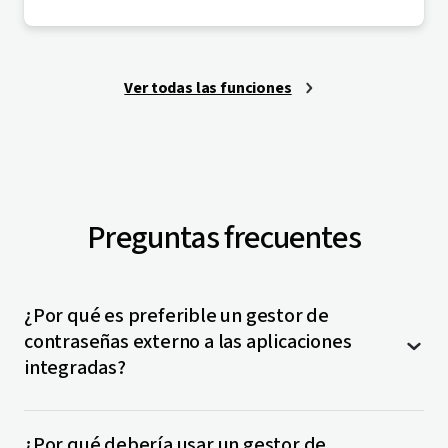
Ver todas las funciones
Preguntas frecuentes
¿Por qué es preferible un gestor de
contraseñas externo a las aplicaciones
integradas?
Aunque es práctico utilizar
aplicaciones integradas
¿Por qué debería usar un gestor de
de gestión de contraseñas
como el llavero de