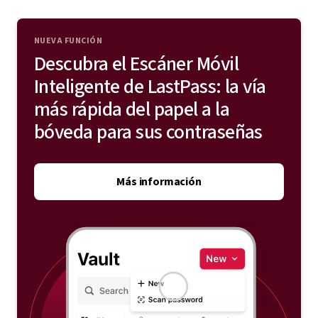
envío, números de teléfono y tarjetas de crédito para
completar automáticamente la información al pasar
NUEVA FUNCIÓN
por caja y rellenar formularios.
Descubra el Escáner Móvil
Inteligente de LastPass: la vía
Explorar la bóveda de contraseñas
más rápida del papel a la
bóveda para sus contraseñas
Más información