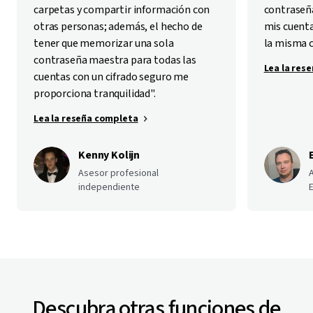
carpetas y compartir información con
contraseña
otras personas; además, el hecho de
mis cuenta
tener que memorizar una sola
la misma 
contraseña maestra para todas las
Lea la res
cuentas con un cifrado seguro me
proporciona tranquilidad".
Lea la reseña completa
Kenny Kolijn
Asesor profesional
independiente
E
Descubra otras funciones de