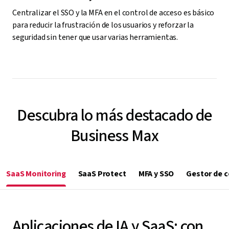
Centralizar el SSO y la MFA en el control de acceso es básico
para reducir la frustración de los usuarios y reforzar la
seguridad sin tener que usar varias herramientas.
Descubra lo más destacado de
Business Max
SaaS Monitoring
SaaS Protect
MFA y SSO
Gestor de 
Aplicaciones de IA y SaaS: con