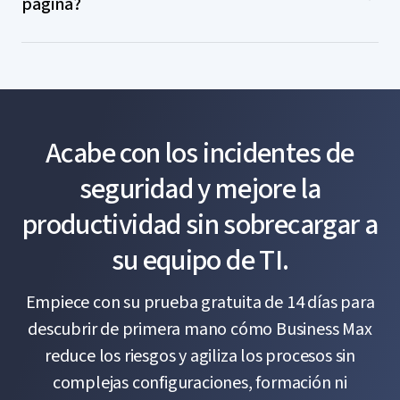
página?
empleados inician sesión como siempre, con la
un número excesivo de licencias.
alternativas y tomar medidas cuando aparece una
diferencia de que los administradores tienen más
alerta, para evitar que se convierta en una amenaza.
visibilidad y control en segundo plano, además de
Informe DBIR 2025 de Verizon: Credentials are still
recibir alertas.
#1 threat
La IA paralela es una amenaza de ciberseguridad
cada vez más importante
Acabe con los incidentes de
El coste del inicio de sesión único (SSO) y la gestión
de contraseñas
seguridad y mejore la
productividad sin sobrecargar a
su equipo de TI.
Empiece con su prueba gratuita de 14 días para
descubrir de primera mano cómo Business Max
reduce los riesgos y agiliza los procesos sin
complejas configuraciones, formación ni