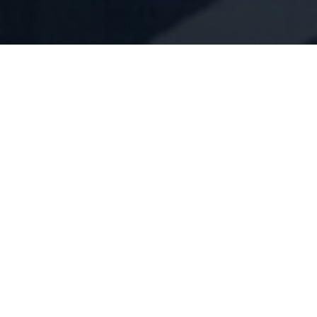
As senhas ainda são um
problema
.
As equipes de TI e os usuários finais concordam em
um ponto: as senhas são um problema.
95%
acreditam que há riscos no uso de senhas