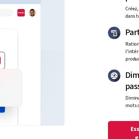
Créez,
dans t
Par
Ration
l’intér
product
Dimi
pas
Diminu
mots d
Es
g