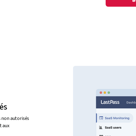
és
s non autorisés
t aux