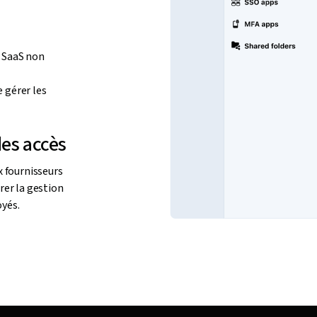
s SaaS non
e gérer les
des accès
x fournisseurs
rer la gestion
oyés.