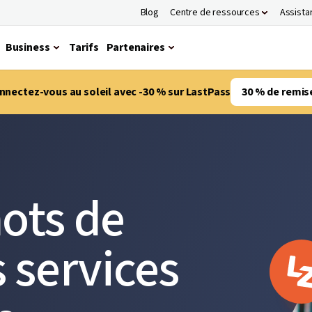
Blog
Centre de ressources
Assista
Business
Tarifs
Partenaires
nnectez-vous au soleil avec -30 % sur LastPass
30 % de remis
ots de
 services