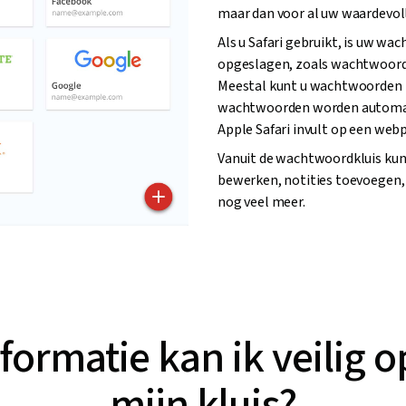
maar dan voor al uw waardevoll
Als u Safari gebruikt, is uw wa
opgeslagen, zoals wachtwoorde
Meestal kunt u wachtwoorden h
wachtwoorden worden automati
Apple Safari invult op een web
Vanuit de wachtwoordkluis ku
bewerken, notities toevoegen
nog veel meer.
formatie kan ik veilig o
mijn kluis?