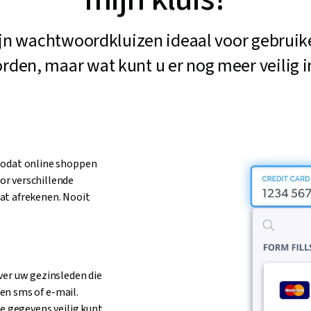
zijn wachtwoordkluizen ideaal voor gebrui
den, maar wat kunt u er nog meer veilig i
 zodat online shoppen
or verschillende
at afrekenen. Nooit
ver uw gezinsleden die
een sms of e-mail.
ze gegevens veilig kunt