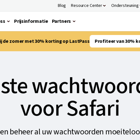
Blog
Resource Center
Ondersteuning
ess
Prijsinformatie
Partners
bij de zomer met 30% korting op LastPass
Profiteer van 30% k
ste wachtwoor
voor Safari
 en beheer al uw wachtwoorden moeiteloos