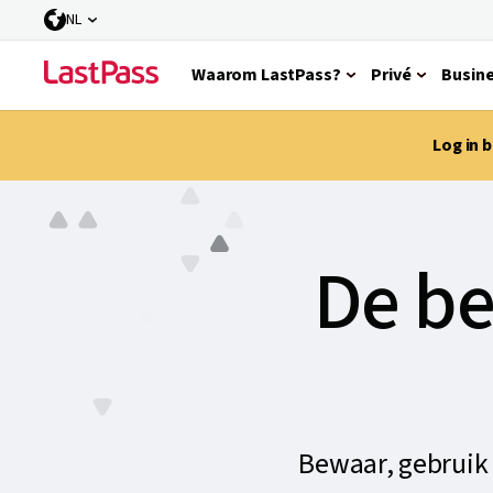
NL
Waarom LastPass?
Privé
Busin
Log in 
De be
Bewaar, gebruik