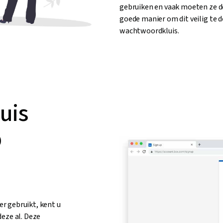
gebruiken en vaak moeten ze de
goede manier om dit veilig te d
wachtwoordkluis.
uis
p
r gebruikt, kent u
deze al. Deze