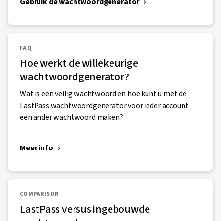
Gebruik de wachtwoordgenerator
zwak of gestolen wachtwoord, kunt u onmiddellijk
uw gegevens voor het betreffende account
bijwerken. Zo kunt u weer met een gerust hart veilig
internetten.
FAQ
Hoe werkt de willekeurige
wachtwoordgenerator?
Wat is een veilig wachtwoord en hoe kunt u met de
LastPass wachtwoordgenerator voor ieder account
een ander wachtwoord maken?
Meer info
COMPARISON
LastPass versus ingebouwde