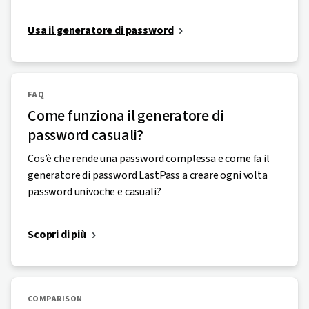
complessità delle password dei tuoi account, e al
monitoraggio del dark web, che scansiona
Usa il generatore di password
ininterrottamente il dark web alla ricerca di
credenziali compromesse. Una volta informato
dell’esistenza di una password vulnerabile o
potenzialmente tale, puoi intervenire
FAQ
immediatamente aggiornandola e proteggendo le
Come funziona il generatore di
tue informazioni personali.
password casuali?
Cos’è che rende una password complessa e come fa il
generatore di password LastPass a creare ogni volta
password univoche e casuali?
Scopri di più
COMPARISON