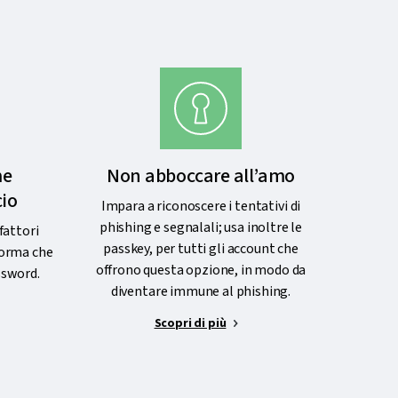
me
Non abboccare all’amo
cio
Impara a riconoscere i tentativi di
phishing e segnalali; usa inoltre le
fattori
passkey, per tutti gli account che
forma che
offrono questa opzione, in modo da
ssword.
diventare immune al phishing.
Scopri di più