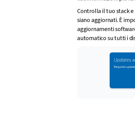
Controlla il tuo stack e
siano aggiornati. È imp
aggiornamenti software
automatico su tutti i d