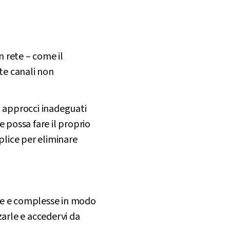
n rete – come il
ite canali non
li approcci inadeguati
 possa fare il proprio
plice per eliminare
he e complesse in modo
zarle e accedervi da