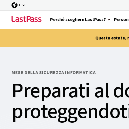
IT
Perché scegliere LastPass?
Person
Questa estate, m
MESE DELLA SICUREZZA INFORMATICA
Preparati al 
proteggendoti