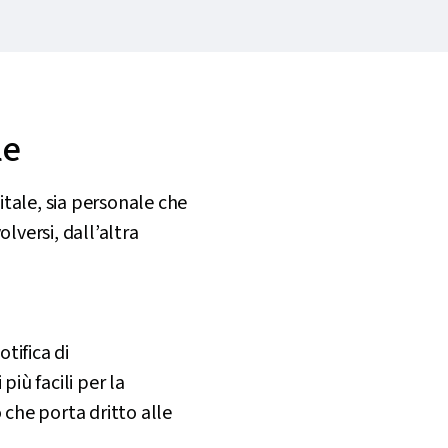
le
itale, sia personale che
lversi, dall’altra
tifica di
iù facili per la
 che porta dritto alle