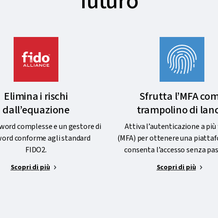
futuro
Elimina i rischi
Sfrutta l’MFA co
dall’equazione
trampolino di lan
word complesse e un gestore di
Attiva l’autenticazione a più 
ord conforme agli standard
(MFA) per ottenere una piatta
FIDO2.
consenta l’accesso senza pa
Scopri di più
Scopri di più