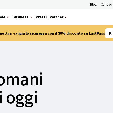
Blog
Centro 
ale
Business
Prezzi
Partner
etti in valigia la sicurezza con il 30% di sconto su LastPass
Ri
domani
 oggi