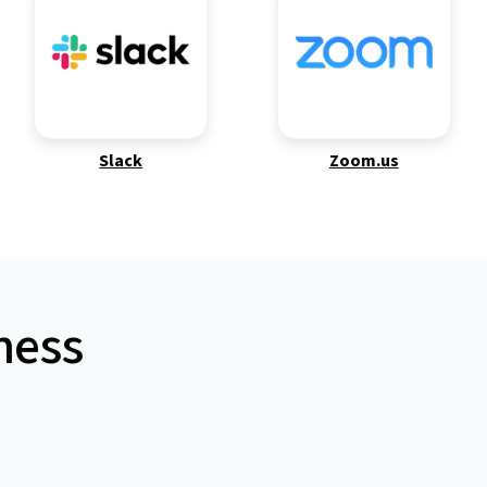
Slack
Zoom.us
ness