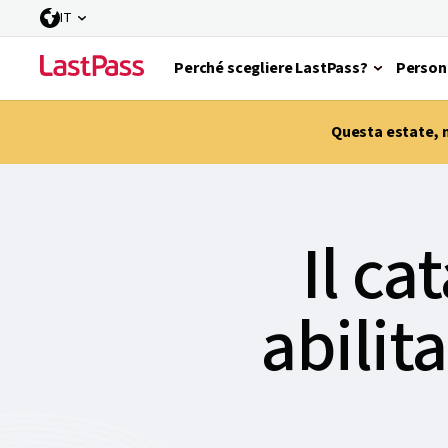
IT
Perché scegliere LastPass?
Person
Questa estate, m
Il ca
abilit