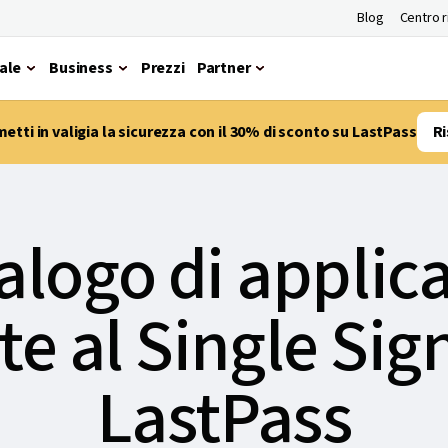
Blog
Centro 
ale
Business
Prezzi
Partner
etti in valigia la sicurezza con il 30% di sconto su LastPass
Ri
talogo di applic
ate al Single Sig
LastPass