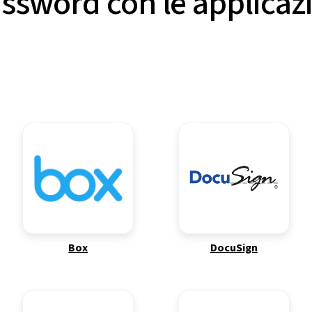
assword con le applicazi
Box
DocuSign