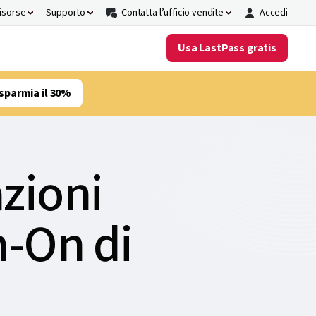
risorse
Supporto
Contatta l’ufficio vendite
Accedi
Usa LastPass gratis
sparmia il 30%
azioni
n-On di