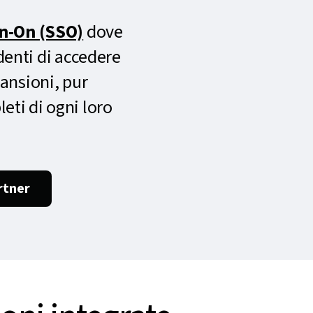
gn-On (SSO)
dove
denti di accedere
mansioni, pur
eti di ogni loro
rtner