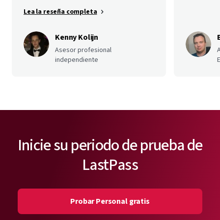
Lea la reseña completa
Kenny Kolijn
Asesor profesional
independiente
E
Inicie su periodo de prueba de
LastPass
Probar Personal gratis