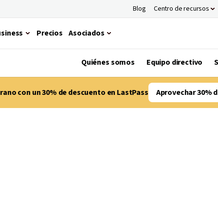
Blog
Centro de recursos
siness
Precios
Asociados
Quiénes somos
Equipo directivo
S
verano con un 30% de descuento en LastPass
Aprovechar 30% d