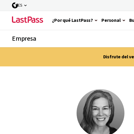
ES
¿Por qué LastPass?
Personal
Bu
Empresa
Disfrute del 