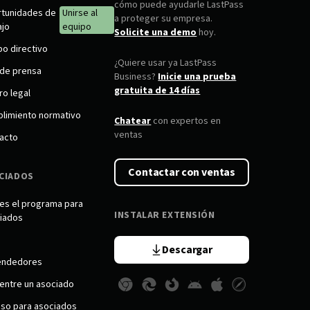
cómo puede ayudarle LastPass
tunidades de
Unirse al
a proteger su empresa.
ajo
equipo
Solicite una demo
hoy.
po directivo
¿Quiere usar ya LastPass
 de prensa
Business?
Inicie una prueba
gratuita de 14 días
ro legal
limiento normativo
Chatear
con expertos en
ventas
acto
Contactar con ventas
CIADOS
es el programa para
INSTALAR EXTENSIÓN
iados
Descargar
endedores
entre un asociado
so para asociados