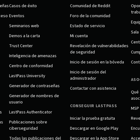
señas
Casos de éxito
Comunidad de Reddit
Opor
trab
ceso
Eventos
Foro de la comunidad
Equi
Seminarios web
Estado de servicio
Sala
Demos a la carta
Mi cuenta
Cent
Trust Center
Revelación de vulnerabilidades
de seguridad
Cump
Inteligencia de amenazas
Inicio de sesión en la bóveda
Cont
Centro de conformidad
Inicio de sesión del
LastPass University
administrador
ASO
Generador de contraseñas
Contactar con asistencia
Qué 
Generador de nombres de
asoc
usuario
CONSEGUIR LASTPASS
MSP
s
LastPass Authenticator
Iniciar la prueba gratuita
Rev
as
Publicaciones sobre
ciberseguridad
Descargar en Google Play
Encu
Todas las publicaciones del
Descargar en la App Store
Acce