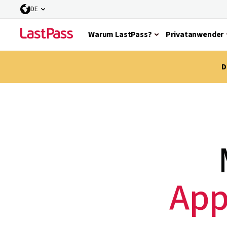
DE
Warum LastPass?
Privatanwender
D
App