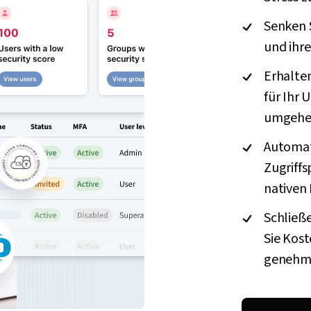
Senken 
und ihr
Erhalte
für Ihr 
umgehe
Automati
Zugriffs
nativen 
Schließ
Sie Kost
genehmi