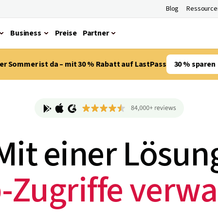
Blog
Ressource
Business
Preise
Partner
er Sommer ist da – mit 30 % Rabatt auf LastPass
30 % sparen
Mit einer Lösun
-Zugriffe verwa