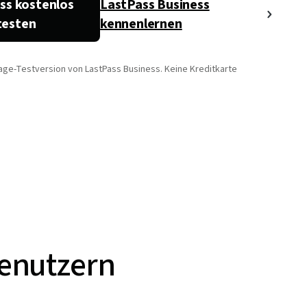
ss kostenlos
LastPass Business
testen
kennenlernen
age-Testversion von LastPass Business. Keine Kreditkarte
enutzern