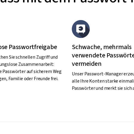
ose Passwortfreigabe
Schwache, mehrmals
verwendete Passwört
hen Sie schnellen Zugriff und
vermeiden
bungslose Zusammenarbeit:
e Passwörter auf sicherem Weg
Unser Passwort-Manager erzeu
en, Familie oder Freunde frei.
alle Ihre Konten starke einmal
Passwörter und merkt sie sich a