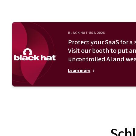
BLACK HAT USA 2026
Protect your SaaS for a 
Visit our booth to put a
uncontrolled AI and wea
Learn more
Schl