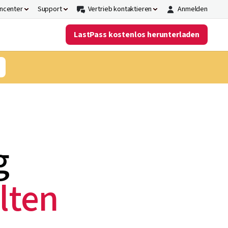
ncenter
Support
Vertrieb kontaktieren
Anmelden
LastPass kostenlos herunterladen
g
lten