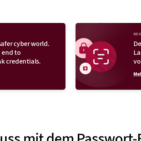
NEU
safer cyber world.
De
n end to
La
k credentials.
vo
Meh
uss mit dem Passwort-