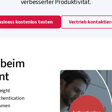
verbesserter Produktivität.
siness kostenlos testen
Vertrieb kontaktie
 beim
nt
eight
thentication
ehmen