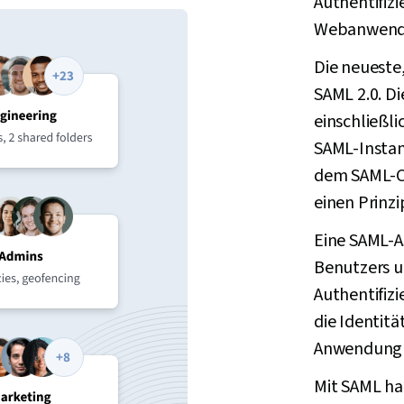
Authentifizi
Webanwendu
Die neueste,
SAML 2.0. D
einschließli
SAML-Instanz
dem SAML-C
einen Prinz
Eine SAML-A
Benutzers u
Authentifizi
die Identitä
Anwendung 
Mit SAML ha