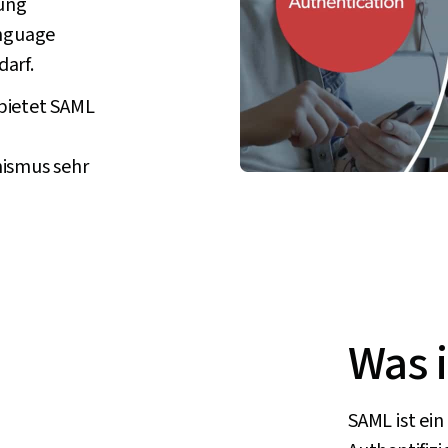
rung
anguage
arf.
bietet SAML
nismus sehr
Was 
SAML ist ein