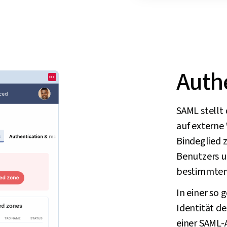
Authe
SAML stellt 
auf externe
Bindeglied z
Benutzers un
bestimmten 
In einer so
Identität de
einer SAML-