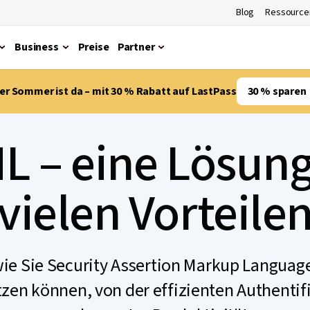
Blog
Ressource
Business
Preise
Partner
er Sommer ist da – mit 30 % Rabatt auf LastPass
30 % sparen
L – eine Lösung
vielen Vorteile
wie Sie Security Assertion Markup Language
n können, von der effizienten Authentifi