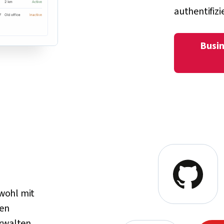
authentifizie
Busin
owohl mit
men
erwalten