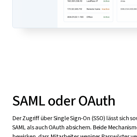
SAML oder OAuth
Der Zugriff über Single Sign-On (SSO) lässt sich s
SAML als auch OAuth absichern. Beide Mechanis
bewirken, dass Mitarbeiter weniger Passwörter v