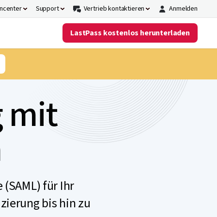
ncenter
Support
Vertrieb kontaktieren
Anmelden
LastPass kostenlos herunterladen
 mit
n
 (SAML) für Ihr
zierung bis hin zu