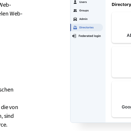
 Web-
elen Web-
ischen
 die von
, sind
ce.