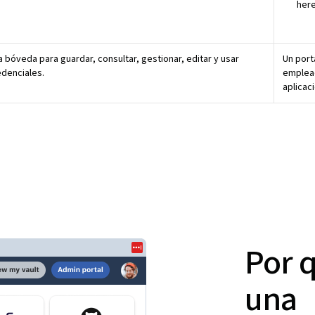
her
 bóveda para guardar, consultar, gestionar, editar y usar
Un port
edenciales.
emplead
aplicac
Por 
una