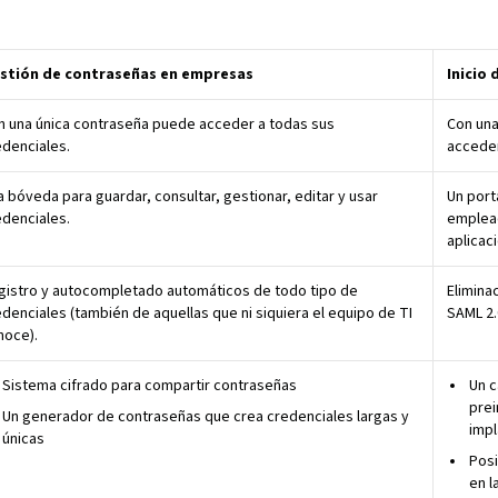
stión de contraseñas en empresas
Inicio 
n una única contraseña puede acceder a todas sus
Con una
edenciales.
acceder
 bóveda para guardar, consultar, gestionar, editar y usar
Un port
edenciales.
emplead
aplicac
gistro y autocompletado automáticos de todo tipo de
Elimina
denciales (también de aquellas que ni siquiera el equipo de TI
SAML 2.
noce).
Sistema cifrado para compartir contraseñas
Un c
prei
Un generador de contraseñas que crea credenciales largas y
impl
únicas
Posi
en l