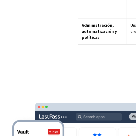
Administración,
Una
automatización y
cr
políticas