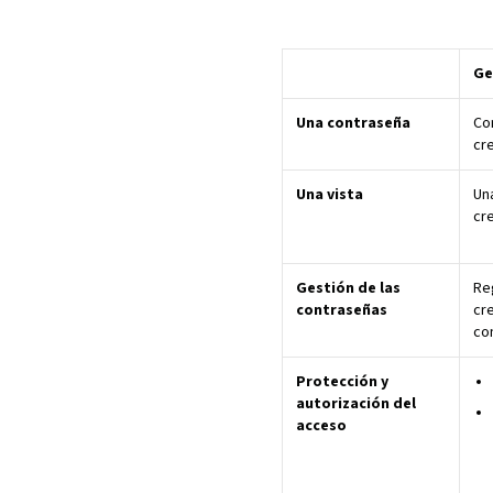
Ge
Una contraseña
Co
cr
Una vista
Una
cr
Gestión de las
Re
contraseñas
cre
co
Protección y
autorización del
acceso