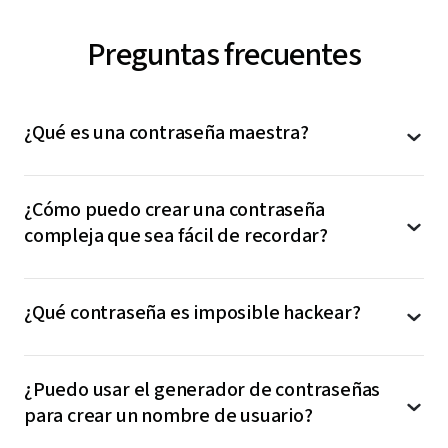
Preguntas frecuentes
¿Qué es una contraseña maestra?
Los usuarios de LastPass tienen una contraseña
¿Cómo puedo crear una contraseña
maestra que les permite acceder a su bóveda de
compleja que sea fácil de recordar?
contraseñas. Al introducir la contraseña maestra, se
aplica una función criptográfica para crear una clave
que permite cifrar (o descifrar) la bóveda y acceder a
Decimos que una contraseña es segura cuando está
las credenciales guardadas.
¿Qué contraseña es imposible hackear?
formada por al menos 12 caracteres e incluye una
combinación de números, símbolos, mayúsculas y
Este sistema forma parte del modelo de cifrado de
minúsculas. Además, hay que evitar información de
Las contraseñas a prueba de hackeo están formadas
conocimiento cero de LastPass, que se basa en un
tipo personal que un hacker pueda encontrar
¿Puedo usar el generador de contraseñas
por al menos 12 caracteres, combinan mayúsculas y
principio muy sencillo: solo el usuario conoce su
buscando en Google o entrando en sus redes sociales
para crear un nombre de usuario?
minúsculas e incluyen números y varios símbolos.
contraseña maestra, porque LastPass nunca la
y también palabras enteras.
guarda. Además, LastPass nunca tiene acceso a su