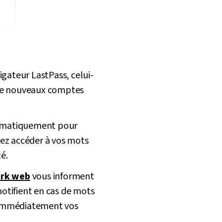
igateur LastPass, celui-
 de nouveaux comptes
utomatiquement pour
uvez accéder à vos mots
é.
dark web
vous informent
otifient en cas de mots
r immédiatement vos