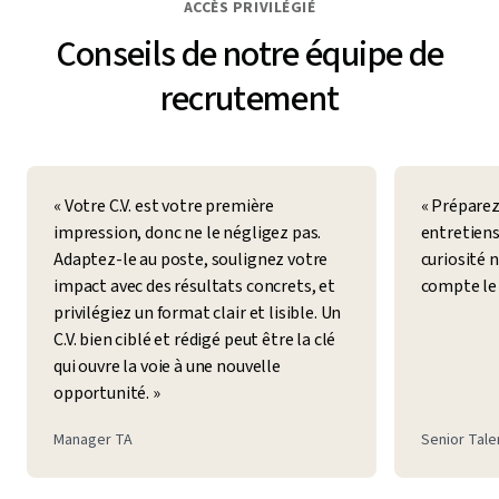
ACCÈS PRIVILÉGIÉ
Conseils de notre équipe de
recrutement
« Votre C.V. est votre première
« Préparez
impression, donc ne le négligez pas.
entretiens
Adaptez-le au poste, soulignez votre
curiosité 
impact avec des résultats concrets, et
compte le 
privilégiez un format clair et lisible. Un
C.V. bien ciblé et rédigé peut être la clé
qui ouvre la voie à une nouvelle
opportunité. »
Manager TA
Senior Tale