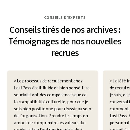
CONSEILS D’EXPERTS
Conseils tirés de nos archives :
Témoignages de nos nouvelles
recrues
« Le processus de recrutement chez
« J’ai été
LastPass était fluide et bien pensé. Il se
de recrute
souciait tant des compétences que de
je suis, et
la compatibilité culturelle, pour que je
conversati
sois bien positionné pour réussir au sein
comment je 
de l’organisation. Prendre le temps en
LastPass. 
amont de comprendre les valeurs du
personnali
produit et de l’entreprise m’a aidé à
conseil à 