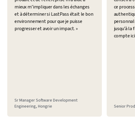
mieux m’impliquer dans les échanges
ce process
et à déterminer si LastPass était le bon
authentiqu
environnement pour que je puisse
personnali
progresser et avoir un impact. »
jusqu’à la 
compte ici.
Sr Manager Software Development
Engineering, Hongrie
Senior Prod