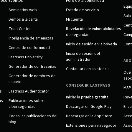
ceso
Eventos
Foro de la comunidad
Equi
Seminarios web
Estado de servicio
Sala
Demos a la carta
Mi cuenta
Cent
Trust Center
Revelación de vulnerabilidades
de seguridad
Cump
Inteligencia de amenazas
Inicio de sesión en la bóveda
Cont
Centro de conformidad
Inicio de sesión del
LastPass University
administrador
ASO
Generador de contraseñas
Contactar con asistencia
Qué 
Generador de nombres de
asoc
usuario
CONSEGUIR LASTPASS
MSP
s
LastPass Authenticator
Iniciar la prueba gratuita
Rev
as
Publicaciones sobre
ciberseguridad
Descargar en Google Play
Encu
Todas las publicaciones del
Descargar en la App Store
Acce
blog
Extensiones para navegador
Asoc