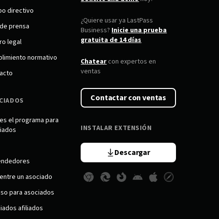
po directivo
¿Quiere usar ya LastPass
 de prensa
Business?
Inicie una prueba
gratuita de 14 días
ro legal
limiento normativo
Chatear
con expertos en
ventas
acto
Contactar con ventas
CIADOS
es el programa para
INSTALAR EXTENSIÓN
iados
Descargar
endedores
entre un asociado
so para asociados
iados afiliados