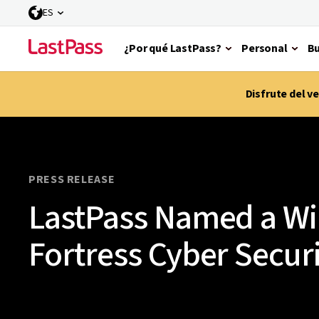
ES
¿Por qué LastPass?
Personal
Bu
Disfrute del 
PRESS RELEASE
LastPass Named a Wi
Fortress Cyber Secur