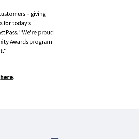
customers – giving
 for today’s
astPass. “We’re proud
urity Awards program
t.”
k
here
.