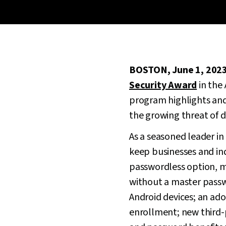
BOSTON, June 1, 202
Security Award
in the
program highlights and 
the growing threat of d
As a seasoned leader i
keep businesses and ind
passwordless option, ma
without a master passw
Android devices; an ado
enrollment; new third-