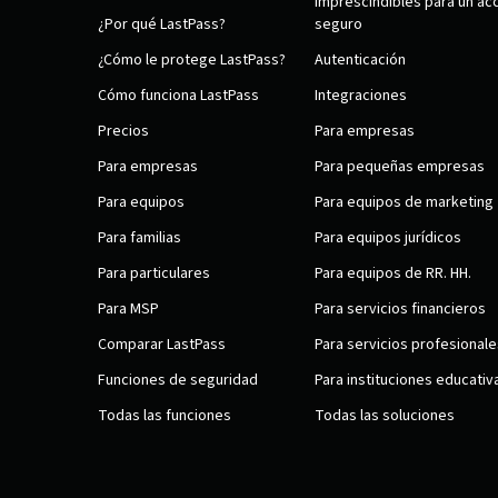
Imprescindibles para un ac
¿Por qué LastPass?
seguro
¿Cómo le protege LastPass?
Autenticación
Cómo funciona LastPass
Integraciones
Precios
Para empresas
Para empresas
Para pequeñas empresas
Para equipos
Para equipos de marketing
Para familias
Para equipos jurídicos
Para particulares
Para equipos de RR. HH.
Para MSP
Para servicios financieros
Comparar LastPass
Para servicios profesionale
Funciones de seguridad
Para instituciones educativ
Todas las funciones
Todas las soluciones