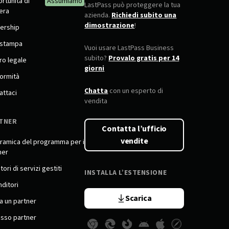
rtunità di
Assumiamo
LastPass può proteggere la tua
iera
azienda.
Richiedi subito una
dimostrazione
!
ership
 stampa
Vuoi usare LastPass Business
subito?
Provalo gratis per 14
ro legale
giorni
ormità
Chatta
con un esperto di
attaci
vendita
TNER
Contatta l’ufficio
vendite
ramica del programma per i
ner
tori di servizi gestiti
INSTALLA L’ESTENSIONE
nditori
Scarica
a un partner
sso partner