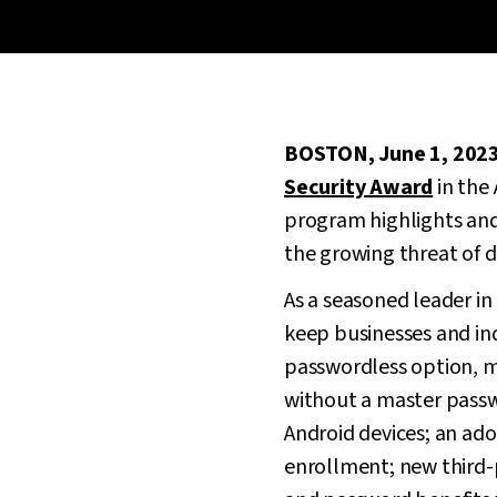
BOSTON, June 1, 202
Security Award
in the
program highlights and 
the growing threat of d
As a seasoned leader i
keep businesses and ind
passwordless option, ma
without a master passw
Android devices; an ado
enrollment; new third-