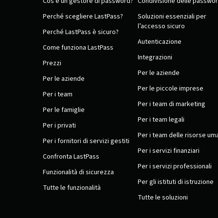
Cos’è un gestore di password?
Condivisione delle passwo
Perché scegliere LastPass?
Soluzioni essenziali per
l’accesso sicuro
Perché LastPass è sicuro?
Autenticazione
Come funziona LastPass
Integrazioni
Prezzi
Per le aziende
Per le aziende
Per le piccole imprese
Per i team
Per i team di marketing
Per le famiglie
Per i team legali
Per i privati
Per i team delle risorse um
Per i fornitori di servizi gestiti
Per i servizi finanziari
Confronta LastPass
Per i servizi professionali
Funzionalità di sicurezza
Per gli istituti di istruzione
Tutte le funzionalità
Tutte le soluzioni