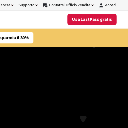
risorse
Supporto
Contatta l’ufficio vendite
Accedi
Usa LastPass gratis
sparmia il 30%