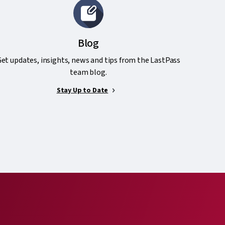
Blog
et updates, insights, news and tips from the LastPass
team blog.
Stay Up to Date