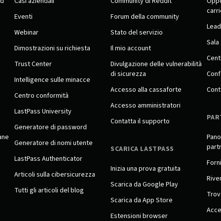
rd
Casi aziendali
Community di Reddit
Oppo
carr
Eventi
Forum della community
Lead
Webinar
Stato del servizio
Sala
Dimostrazioni su richiesta
Il mio account
Cent
Trust Center
Divulgazione delle vulnerabilità
di sicurezza
Conf
Intelligence sulle minacce
Accesso alla cassaforte
Cont
Centro conformità
Accesso amministratori
LastPass University
PAR
Contatta il supporto
Generatore di password
ane
Pano
Generatore di nomi utente
part
SCARICA LASTPASS
LastPass Authenticator
Forni
Inizia una prova gratuita
Articoli sulla cibersicurezza
Rive
Scarica da Google Play
Tutti gli articoli del blog
Trov
Scarica da App Store
Acce
Estensioni browser