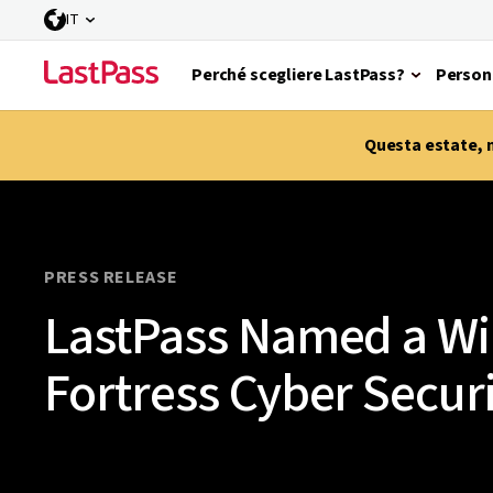
IT
Perché scegliere LastPass?
Person
Questa estate, m
PRESS RELEASE
LastPass Named a Wi
Fortress Cyber Secur