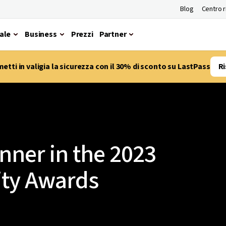
Blog
Centro 
ale
Business
Prezzi
Partner
etti in valigia la sicurezza con il 30% di sconto su LastPass
Ri
nner in the 2023
ity Awards