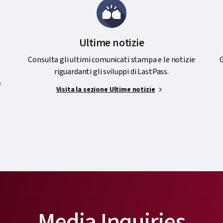
Ultime notizie
Consulta gli ultimi comunicati stampa e le notizie
G
riguardanti gli sviluppi di LastPass.
e
Visita la sezione Ultime notizie
Media Inquiries