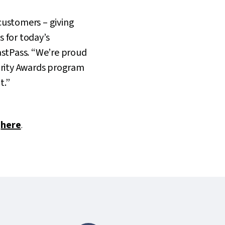
customers – giving
 for today’s
astPass. “We’re proud
urity Awards program
t.”
k
here
.