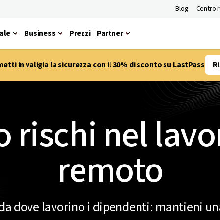
Blog
Centro 
ale
Business
Prezzi
Partner
etti in valigia la sicurezza con il 30% di sconto su LastPass
Ri
 rischi nel lavo
remoto
da dove lavorino i dipendenti: mantieni u