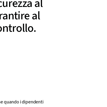
curezza al
antire al
ntrollo.
che quando i dipendenti