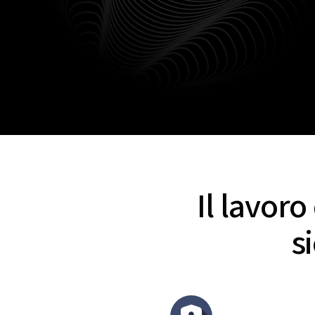
Il lavor
s