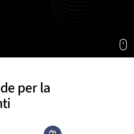
de per la
ti