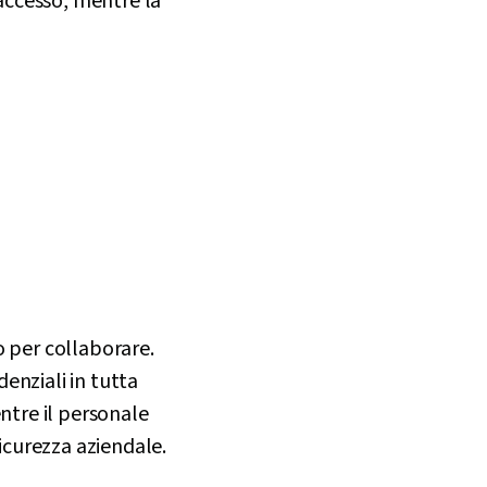
 accesso, mentre la
o per collaborare.
enziali in tutta
ntre il personale
sicurezza aziendale.