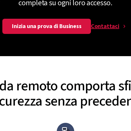
completa su ogni loro accesso.
Inizia una prova di Business
Contattaci
o da remoto comporta sfi
icurezza senza preceden