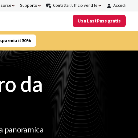
risorse
Supporto
Contatta l’ufficio vendite
Accedi
Usa LastPass gratis
sparmia il 30%
ro da
na panoramica