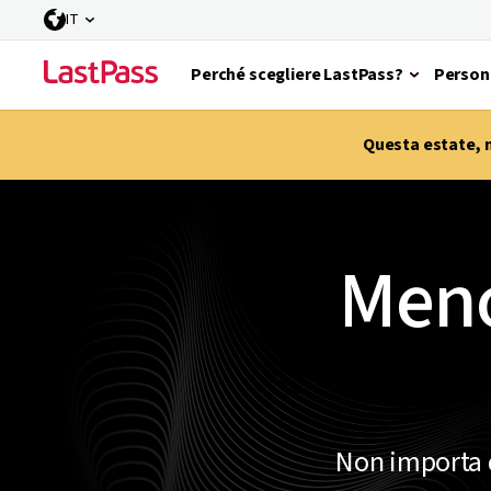
IT
Perché scegliere LastPass?
Person
Questa estate, m
Meno
Non importa 