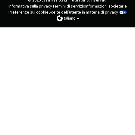
© 2026 LastPass US LP. Tutti i diritti riservati.
Informativa sulla privacy
Termini di servizio
Informazioni societarie
Preferenze sui cookie
Scelte dell’utente in materia di privacy
Italiano