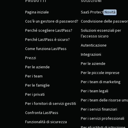
PRODOTTI
SOLUZIONI
Pagina iniziale
SaaS Protect
Novità
Cos’è un gestore di password?
Condivisione delle passwo
Perché scegliere LastPass?
Soluzioni essenziali per
l’accesso sicuro
Perché LastPass è sicuro?
Autenticazione
Come funziona LastPass
Integrazioni
Prezzi
Per le aziende
Per le aziende
Per le piccole imprese
Per i team
Per i team di marketing
Per le famiglie
Per i team legali
Per i privati
Per i team delle risorse um
Per i fornitori di servizi gestiti
Per i servizi finanziari
Confronta LastPass
Per i servizi professionali
Funzionalità di sicurezza
Per gli istituti di istruzione