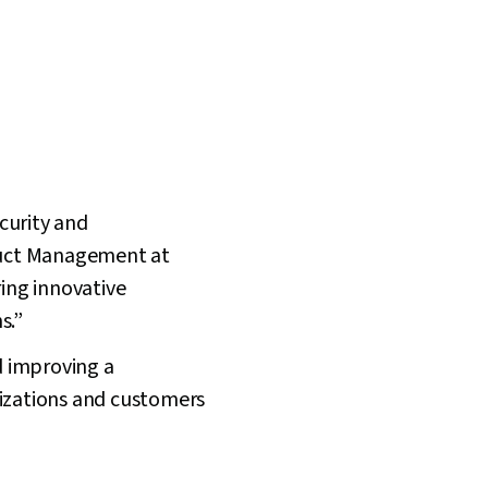
ecurity and
oduct Management at
ring innovative
s.”
d improving a
izations and customers