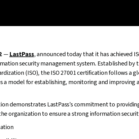
2
—
LastPass
, announced today that it has achieved I
nformation security management system. Established by 
rdization (ISO), the ISO 27001 certification follows a g
s a model for establishing, monitoring and improving a
ation demonstrates LastPass’s commitment to providing
he organization to ensure a strong information secu
ation