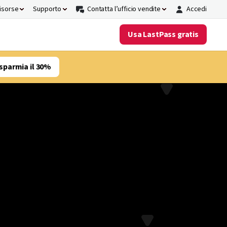
risorse
Supporto
Contatta l’ufficio vendite
Accedi
Usa LastPass gratis
sparmia il 30%