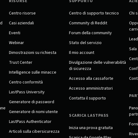
RISORSE
SUPPORTO
AZI
Centro risorse
Centro di supporto tecnico
Chi 
rd
Casi aziendali
Community di Reddit
Oppo
carr
Eventi
Forum della community
Lead
Webinar
Stato del servizio
Sala
Dimostrazioni su richiesta
Il mio account
Cent
Trust Center
Divulgazione delle vulnerabilità
di sicurezza
Conf
Intelligence sulle minacce
Accesso alla cassaforte
Cont
Centro conformità
Accesso amministratori
LastPass University
PAR
Contatta il supporto
Generatore di password
ane
Pano
Generatore di nomi utente
part
SCARICA LASTPASS
LastPass Authenticator
Forni
Inizia una prova gratuita
Articoli sulla cibersicurezza
Rive
Scarica da Google Play