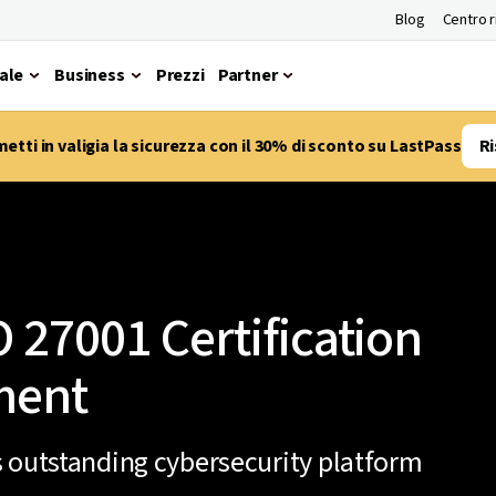
Blog
Centro 
ale
Business
Prezzi
Partner
etti in valigia la sicurezza con il 30% di sconto su LastPass
Ri
 27001 Certification
ment
s outstanding cybersecurity platform