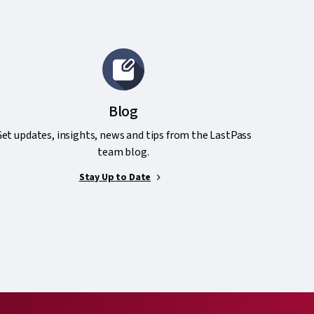
Blog
et updates, insights, news and tips from the LastPass
team blog.
Stay Up to Date