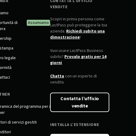
ENDA
CONTATTA L’UFFICIO
VENDITE
siamo
Scopri in prima persona come
rtunità di
Assumiamo
LastPass può proteggere la tua
iera
azienda.
Richiedi subito una
dimostrazione
!
ership
 stampa
Vuoi usare LastPass Business
subito?
Provalo gratis per 14
ro legale
giorni
ormità
Chatta
con un esperto di
attaci
vendita
TNER
Contatta l’ufficio
vendite
ramica del programma per i
ner
tori di servizi gestiti
INSTALLA L’ESTENSIONE
nditori