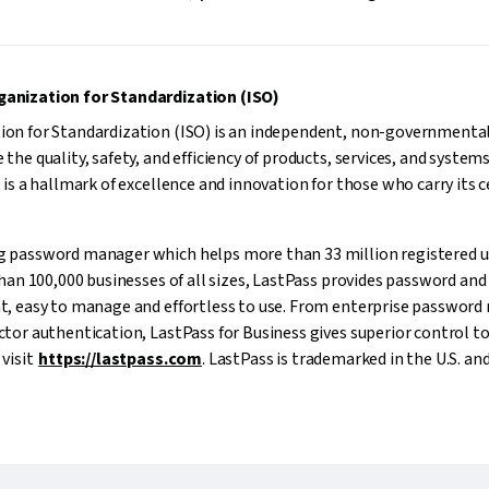
ganization for Standardization (ISO)
ion for Standardization (ISO) is an independent, non-governmental
the quality, safety, and efficiency of products, services, and system
 is a hallmark of excellence and innovation for those who carry its ce
g password manager which helps more than 33 million registered u
 than 100,000 businesses of all sizes, LastPass provides password 
nt, easy to manage and effortless to use. From enterprise passwo
tor authentication, LastPass for Business gives superior control to 
 visit
https://lastpass.com
. LastPass is trademarked in the U.S. an