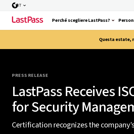
IT
Perché scegliere LastPass?
Person
Questa estate, m
PRESS RELEASE
LastPass Receives ISO
for Security Manage
Certification recognizes the company’