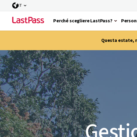
IT
Perché scegliere LastPass?
Person
Questa estate, m
Gesti