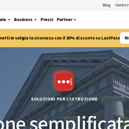
Blog
Centro 
ale
Business
Prezzi
Partner
etti in valigia la sicurezza con il 30% di sconto su LastPass
Ri
SOLUZIONI PER L'ISTRUZIONE
one semplificata