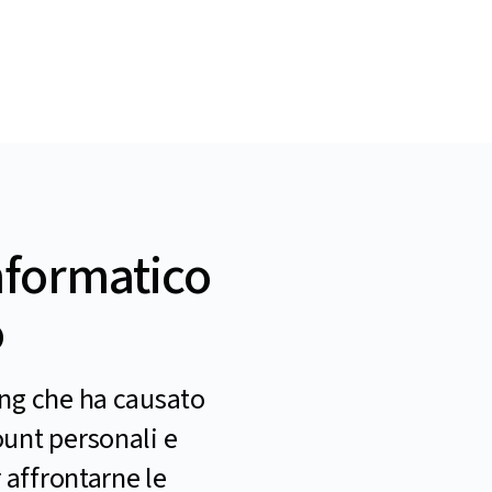
informatico
o
ing che ha causato
ount personali e
 affrontarne le