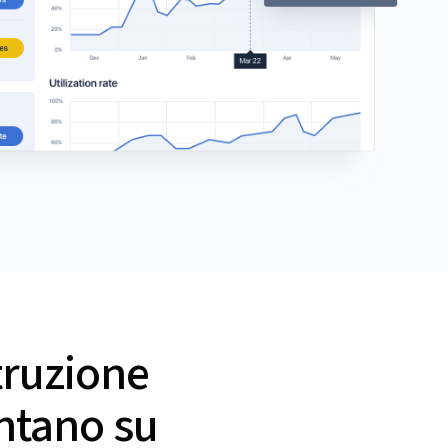
struzione
ontano su