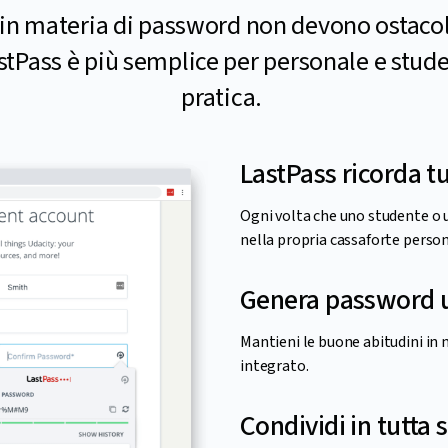
in materia di password non devono ostacola
stPass è più semplice per personale e stude
pratica.
LastPass ricorda tu
Ogni volta che uno studente o 
nella propria cassaforte person
Genera password 
Mantieni le buone abitudini in 
integrato.
Condividi in tutta 