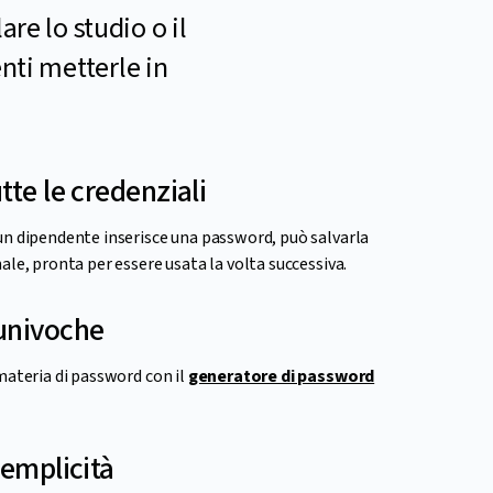
re lo studio o il
nti metterle in
tte le credenziali
un dipendente inserisce una password, può salvarla
ale, pronta per essere usata la volta successiva.
univoche
materia di password con il
generatore di password
semplicità