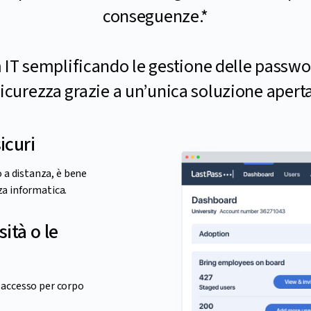
conseguenze.*
m IT semplificando le gestione delle passwo
icurezza grazie a un’unica soluzione apert
icuri
o a distanza, è bene
zza informatica.
ità o le
i accesso per corpo