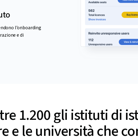
tuto
 rendono l’onboarding
razione e di
re 1.200 gli istituti di i
e e le università che c