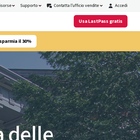
risorse
Supporto
Contatta l’ufficio vendite
Accedi
Usa LastPass gratis
sparmia il 30%
 delle