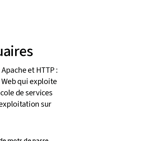
uaires
à Apache et HTTP :
 Web qui exploite
cole de services
exploitation sur
n de mots de passe