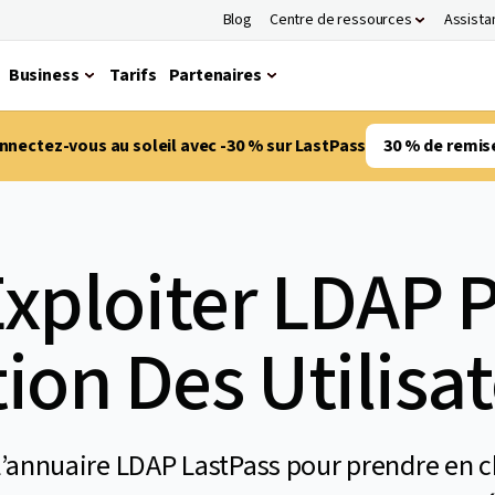
Blog
Centre de ressources
Assista
Business
Tarifs
Partenaires
nnectez-vous au soleil avec -30 % sur LastPass
30 % de remis
xploiter LDAP 
ion Des Utilisa
 l’annuaire LDAP LastPass pour prendre en 