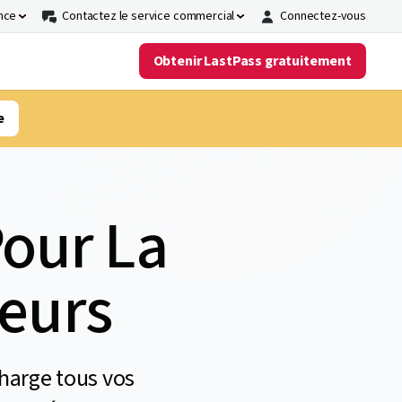
nce
Contactez le service commercial
Connectez-vous
Obtenir LastPass gratuitement
e
Pour La
teurs
charge tous vos