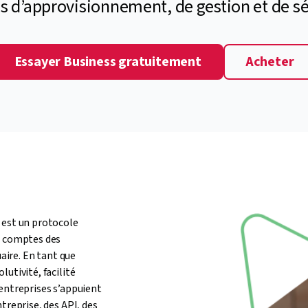
s d’approvisionnement, de gestion et de sé
Essayer Business gratuitement
Acheter
 est un protocole
s comptes des
uaire. En tant que
utivité, facilité
 entreprises s’appuient
treprise, des API, des