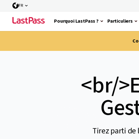
FR
Pourquoi LastPass ?
Particuliers
Co
<br/>E
Gest
Tirez parti de