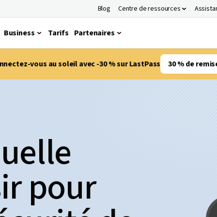
Blog
Centre de ressources
Assista
Business
Tarifs
Partenaires
nnectez-vous au soleil avec -30 % sur LastPass
30 % de remis
quelle
ir pour