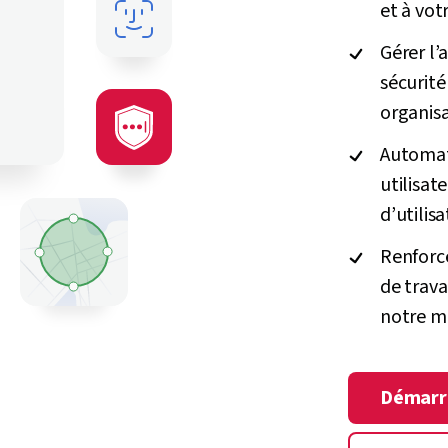
et à vot
Gérer l’
sécurité
organisa
Automati
utilisat
d’utilis
Renforce
de trava
notre m
Démarre