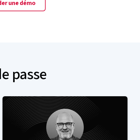
er une démo
de passe