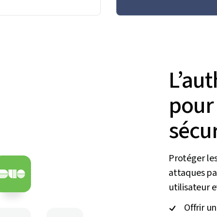
L’aut
pour 
sécur
Protéger les
attaques pa
utilisateur 
Offrir u