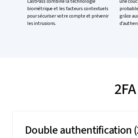
LastPass combine la technologie
une couch
biométrique et les facteurs contextuels
probable
pour sécuriser votre compte et prévenir
grâce au
les intrusions.
d’authent
2FA 
Double authentification 