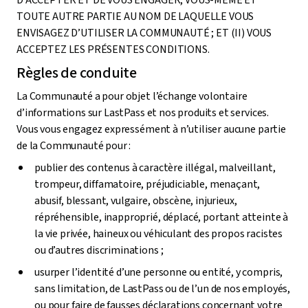
D’ACCEPTER ET DE VOUS ENGAGER, VOUS-MÊME ET
TOUTE AUTRE PARTIE AU NOM DE LAQUELLE VOUS
ENVISAGEZ D’UTILISER LA COMMUNAUTÉ ; ET (II) VOUS
ACCEPTEZ LES PRÉSENTES CONDITIONS.
Règles de conduite
La Communauté a pour objet l’échange volontaire
d’informations sur LastPass et nos produits et services.
Vous vous engagez expressément à n’utiliser aucune partie
de la Communauté pour :
publier des contenus à caractère illégal, malveillant,
trompeur, diffamatoire, préjudiciable, menaçant,
abusif, blessant, vulgaire, obscène, injurieux,
répréhensible, inapproprié, déplacé, portant atteinte à
la vie privée, haineux ou véhiculant des propos racistes
ou d’autres discriminations ;
usurper l’identité d’une personne ou entité, y compris,
sans limitation, de LastPass ou de l’un de nos employés,
ou pour faire de fausses déclarations concernant votre