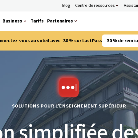
Blog
Centre de ressources
Assista
Business
Tarifs
Partenaires
nnectez-vous au soleil avec -30 % sur LastPass
30 % de remis
SOLUTIONS POUR L’ENSEIGNEMENT SUPÉRIEUR
on simplifiée de