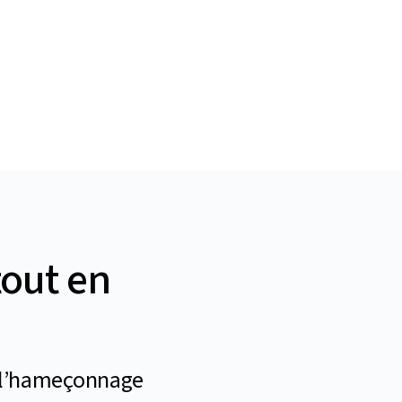
tout en
s l’hameçonnage