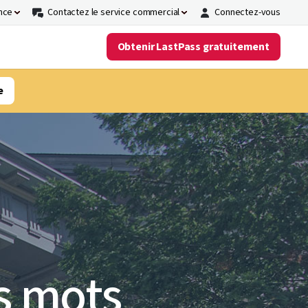
nce
Contactez le service commercial
Connectez-vous
Obtenir LastPass gratuitement
e
s mots