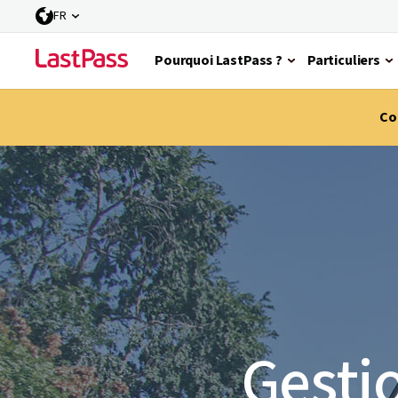
FR
Pourquoi LastPass ?
Particuliers
Co
Gesti