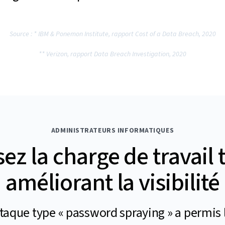
Source : * IBM & Ponemon Institute, rapport Cost of a Data Breach, 2020
** Verizon, rapport Data Breach Investigation, 2020
ADMINISTRATEURS INFORMATIQUES
ez la charge de travail 
améliorant la visibilité
ttaque type « password spraying » a permi