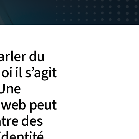
arler du
 il s’agit
 Une
 web peut
ntre des
identité.