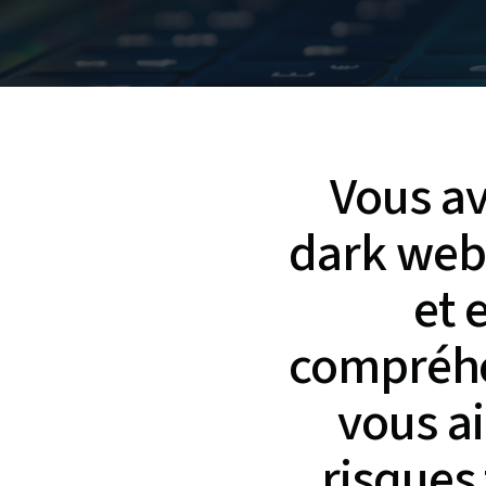
Vous av
dark web,
et 
compréhe
vous ai
risques 