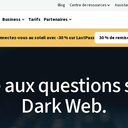
Blog
Centre de ressources
Assista
Business
Tarifs
Partenaires
nnectez-vous au soleil avec -30 % sur LastPass
30 % de remis
 aux questions 
Dark Web.