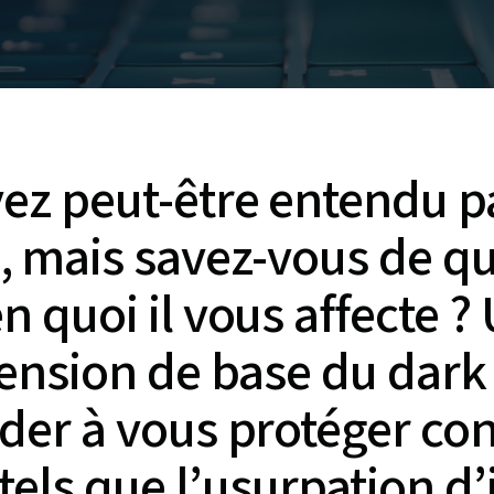
ez peut-être entendu p
 mais savez-vous de quoi
en quoi il vous affecte ?
nsion de base du dark
der à vous protéger co
tels que l’usurpation d’