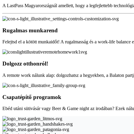
A LastPass Magyarországnál amellett, hogy a legfejlettebb technológiá
Rugalmas munkarend
Felejtsd el a kötött munkaidőt! A rugalmasság és a work-life balance e
Dolgozz otthonról!
A remote work nálunk alap: dolgozhatsz a hegyekben, a Balaton partjá
Csapatépítő programok
Ebéd utáni sütivásár vagy Beer & Game night az irodában? Ezek nálun