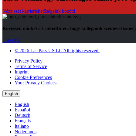
Nézz szét karrierlehetőségeink között!
Kövessen minket a LinkedIn-en, hogy kollégáink szemével ismer
LinkedIn
© 2026 LastPass US LP. All rights reserved.
Privacy Policy
Terms of Service
Imprint
Cookie Preferences
Your Privacy Choices
English
English
Español
Deutsch
Français
Italiano
Nederlands