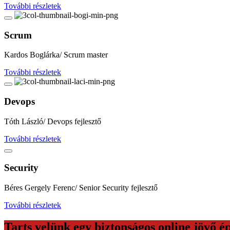
További részletek
Scrum
Kardos Boglárka/ Scrum master
További részletek
Devops
Tóth László/ Devops fejlesztő
További részletek
Security
Béres Gergely Ferenc/ Senior Security fejlesztő
További részletek
Tarts velünk egy biztonságos online jövő é