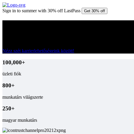
Sign in to summer with 30% off LastPass
Get 30% off
LastPass Magyarország
Több mint 250 fős magyar fejlesztői csapatunk részvételével mi fejlesz
Nézz szét karrierlehetőségeink között!
100,000+
üzleti fiók
800+
munkatárs világszerte
250+
magyar munkatárs