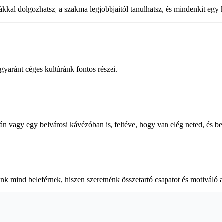
kkal dolgozhatsz, a szakma legjobbjaitól tanulhatsz, és mindenkit egy 
gyaránt céges kultúránk fontos részei.
n vagy egy belvárosi kávézóban is, feltéve, hogy van elég neted, és b
k mind beleférnek, hiszen szeretnénk összetartó csapatot és motiváló a