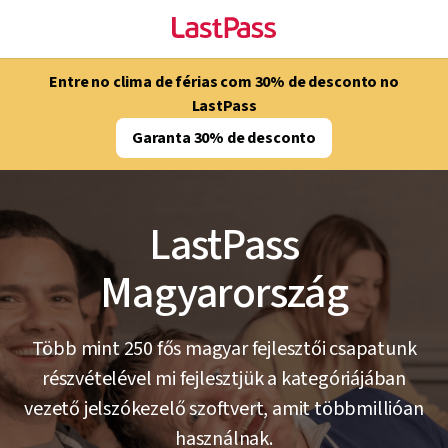
Entre no clima de férias com 30% de desconto no
LastPass
Garanta 30% de desconto
LastPass
Magyarország
Több mint 250 fős magyar fejlesztői csapatunk
részvételével mi fejlesztjük a kategóriájában
vezető jelszókezelő szoftvert, amit többmillióan
használnak.