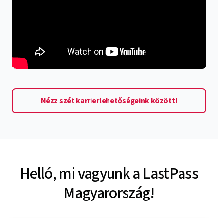
Nézz szét karrierlehetőségeink között!
Helló, mi vagyunk a LastPass
Magyarország!