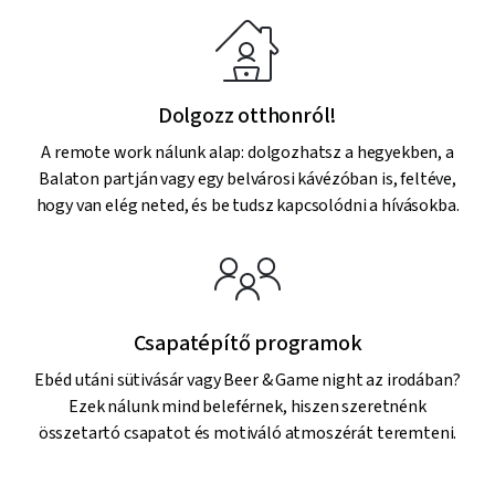
Dolgozz otthonról!
A remote work nálunk alap: dolgozhatsz a hegyekben, a
Balaton partján vagy egy belvárosi kávézóban is, feltéve,
hogy van elég neted, és be tudsz kapcsolódni a hívásokba.
Csapatépítő programok
Ebéd utáni sütivásár vagy Beer & Game night az irodában?
Ezek nálunk mind beleférnek, hiszen szeretnénk
összetartó csapatot és motiváló atmoszérát teremteni.