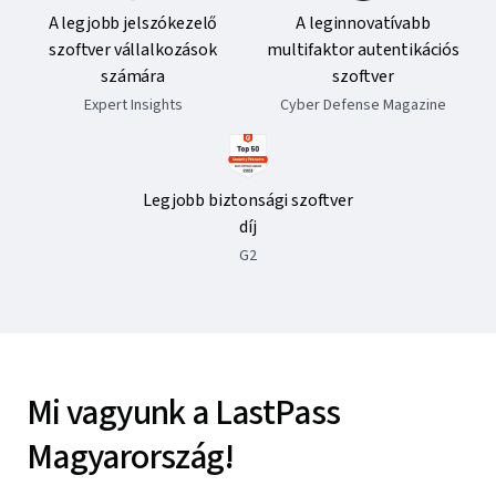
A legjobb jelszókezelő
A leginnovatívabb
szoftver vállalkozások
multifaktor autentikációs
számára
szoftver
Expert Insights
Cyber Defense Magazine
Legjobb biztonsági szoftver
díj
G2
Mi vagyunk a LastPass
Magyarország!