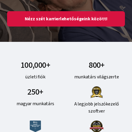
Nézz szét karrierlehetőségeink között!
100,000+
800+
üzleti fiók
munkatárs világszerte
250+
magyar munkatárs
A legjobb jelszókezelő
szoftver