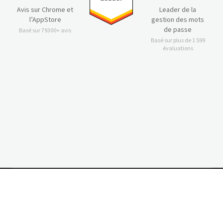
Avis sur Chrome et
Leader de la
l’AppStore
gestion des mots
de passe
Basé sur 79300+ avis
Basé sur plus de 1 599
évaluations
© 2026 LastPass US LP. Tous droits réservés.
Déclaration de confidentialité
Conditions d'utilisation
Impression
Préférences de cookies
Vos choix en matière de confidentialité