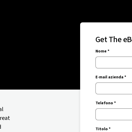
Get The e
Nome *
E-mail azienda *
Telefono *
al
hreat
d
Titolo *