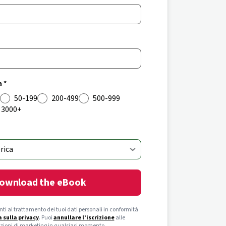
 *
50-199
200-499
500-999
3000+
ownload the eBook
ti al trattamento dei tuoi dati personali in conformità
 sulla privacy
. Puoi
annullare l’iscrizione
alle
ioni di marketing in qualsiasi momento.