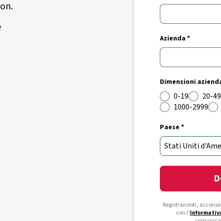
ion.
e
Azienda *
Dimensioni azienda
0-19
20-49
1000-2999
Paese *
D
Registrandoti, acconsen
con l’
Informativa
comunicaz