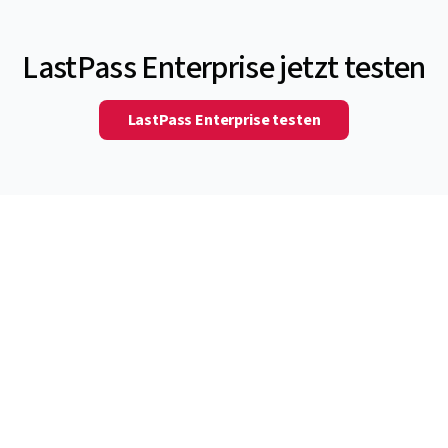
LastPass Enterprise jetzt testen
LastPass Enterprise testen
© 2026 LastPass US LP. Alle Rechte vorbehalten.