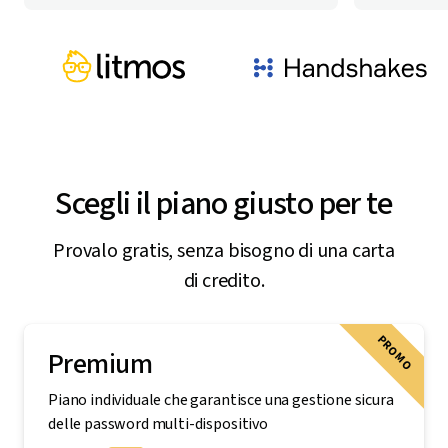
A
Mentore aziendale indipendente
E
Scegli il piano giusto per te
Provalo gratis, senza bisogno di una carta
di credito.
PROMO
Premium