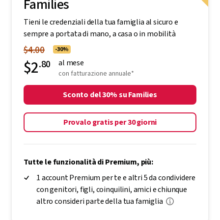
PROMO
La scelta ideale per uso personale
Families
Tieni le credenziali della tua famiglia al sicuro e
sempre a portata di mano, a casa o in mobilità
$4.00
-30%
$2
.80
al mese
con fatturazione annuale*
Sconto del 30% su Families
Provalo gratis per 30 giorni
Tutte le funzionalità di Premium, più:
1 account Premium per te e altri 5 da condividere
con genitori, figli, coinquilini, amici e chiunque