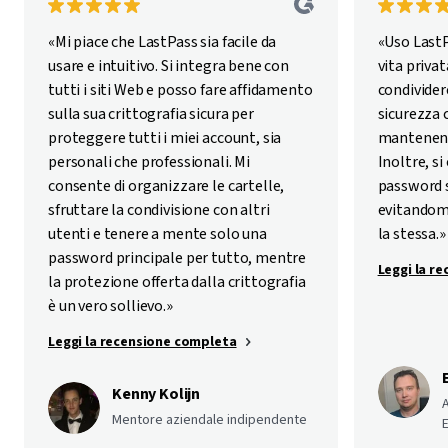
«Mi piace che LastPass sia facile da
«Uso LastP
usare e intuitivo. Si integra bene con
vita privat
tutti i siti Web e posso fare affidamento
condivider
sulla sua crittografia sicura per
sicurezza c
proteggere tutti i miei account, sia
mantenend
personali che professionali. Mi
Inoltre, si
consente di organizzare le cartelle,
password s
sfruttare la condivisione con altri
evitandomi
utenti e tenere a mente solo una
la stessa.»
password principale per tutto, mentre
Leggi la r
la protezione offerta dalla crittografia
è un vero sollievo.»
Leggi la recensione completa
Kenny Kolijn