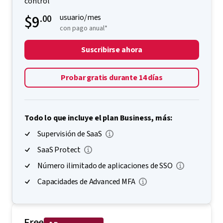
control
$9
.00
usuario/mes
con pago anual*
Suscribirse ahora
Probar gratis durante 14 días
Todo lo que incluye el plan Business, más:
Supervisión de SaaS
SaaS Protect
Número ilimitado de aplicaciones de SSO
Capacidades de Advanced MFA
Free