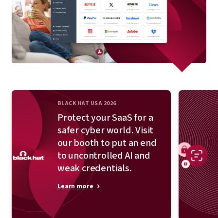
BLACK HAT USA 2026
Protect your SaaS for a
safer cyber world. Visit
our booth to put an end
to uncontrolled AI and
weak credentials.
Learn more