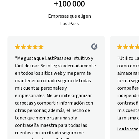
+100 000
Empresas que eligen
LastPass
"Me gusta que LastPass sea intuitivo y
"Utilizo L
fácil de usar. Se integra adecuadamente
como en mi
en todos los sitios web y me permite
almacenar
mantener un cifrado seguro de todas
forma segu
mis cuentas personales y
compañero
empresariales. Me permite organizar
independie
carpetas y compartir información con
contraseña
otras personas; además, el hecho de
mis cuenta
tener que memorizar una sola
la misma 
contraseña maestra para todas las
Lea la res
cuentas con un cifrado seguro me